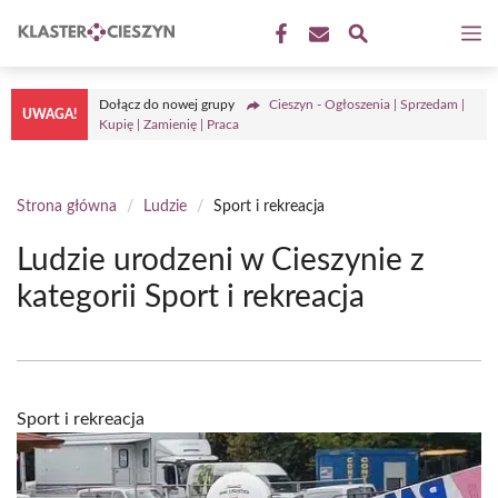
Przejdź
M
do
treści
Dołącz do nowej grupy
Cieszyn - Ogłoszenia | Sprzedam |
UWAGA!
Kupię | Zamienię | Praca
Strona główna
/
Ludzie
/
Sport i rekreacja
Ludzie urodzeni w Cieszynie z
kategorii Sport i rekreacja
Sport i rekreacja