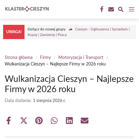
Przejdź
M
do
treści
Dołącz do nowej grupy
Cieszyn - Ogłoszenia | Sprzedam |
UWAGA!
Kupię | Zamienię | Praca
Strona główna
/
Firmy
/
Motoryzacja i Transport
/
Wulkanizacja Cieszyn – Najlepsze Firmy w 2026 roku
Wulkanizacja Cieszyn – Najlepsze
Firmy w 2026 roku
Data dodania:
1 sierpnia 2026 r.
Share
Share
Share
Share
Share
Share
on
on
on
on
on
on
Facebook
X
Pinterest
WhatsApp
LinkedIn
Email
(Twitter)