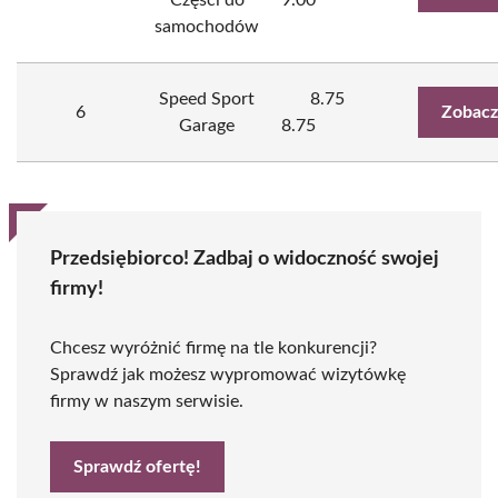
Części do
9.00
samochodów
Speed Sport
8.75
6
Zobacz
Garage
8.75
Przedsiębiorco! Zadbaj o widoczność swojej
firmy!
Chcesz wyróżnić firmę na tle konkurencji?
Sprawdź jak możesz wypromować wizytówkę
firmy w naszym serwisie.
Sprawdź ofertę!