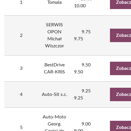
1
Tomala
Zobacz
10.00
SERWIS
OPON
9.75
2
Zobacz
Michał
9.75
Wiszczor
BestDrive
9.50
3
Zobacz
CAR-KRIS
9.50
9.25
4
Auto-Sit s.c.
Zobacz
9.25
Auto-Moto
Georg.
9.00
5
Zobacz