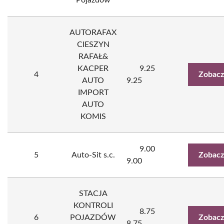
Pojazdów
AUTORAFAX
CIESZYN
RAFAŁ&
KACPER
9.25
4
Zobacz
AUTO
9.25
IMPORT
AUTO
KOMIS
9.00
5
Auto-Sit s.c.
Zobacz
9.00
STACJA
KONTROLI
8.75
6
POJAZDÓW
Zobacz
8.75