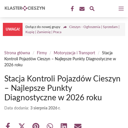
Przejdź
M
do
treści
Dołącz do nowej grupy
Cieszyn - Ogłoszenia | Sprzedam |
UWAGA!
Kupię | Zamienię | Praca
Strona główna
/
Firmy
/
Motoryzacja i Transport
/
Stacja
Kontroli Pojazdów Cieszyn – Najlepsze Punkty Diagnostyczne w
2026 roku
Stacja Kontroli Pojazdów Cieszyn
– Najlepsze Punkty
Diagnostyczne w 2026 roku
Data dodania:
3 sierpnia 2026 r.