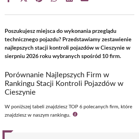
Share
Share
Share
Share
Share
Share
on
on
on
on
on
on
Facebook
X
Pinterest
WhatsApp
LinkedIn
Email
(Twitter)
Poszukujesz miejsca do wykonania przeglądu
technicznego pojazdu? Przedstawiamy zestawienie
najlepszych stacji kontroli pojazdów w Cieszynie w
sierpniu 2026 roku wybranych spośród 10 firm.
Porównanie Najlepszych Firm w
Rankingu Stacji Kontroli Pojazdów w
Cieszynie
W poniższej tabeli znajdziesz TOP 6 polecanych firm, które
znajdziesz w naszym rankingu.