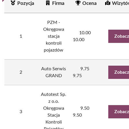
Pozycja
Firma
Ocena
Wizytó
PZM -
Okręgowa
10.00
1
stacja
Zobacz
10.00
kontroli
pojazdów
Auto Serwis
9.75
2
Zobacz
GRAND
9.75
Autotest Sp.
z o.o.
Okręgowa
9.50
3
Zobacz
Stacja
9.50
Kontroli