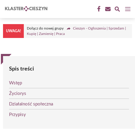
Przejdź
M
do
treści
Dołącz do nowej grupy
Cieszyn - Ogłoszenia | Sprzedam |
UWAGA!
Kupię | Zamienię | Praca
Spis treści
Wstęp
Życiorys
Działalność społeczna
Przypisy