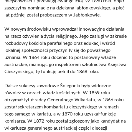
miejscowości z przewagą ewangelicką. W 1850 roku objął
zaszczytną nominację na dziekana jabłonkowskiego, a pięć
lat później został proboszczem w Jabłonkowie.
W nowym środowisku wprowadzał innowacyjne działania
na rzecz ożywienia życia religijnego. Jego zasługi w zakresie
rozbudowy kościoła parafialnego oraz edukacji wśród
lokalnej społeczności przyczyniły się do poważnego
uznania. W 1864 roku docenić to postanowiły władze
austriackie, mianując go inspektorem szkolnictwa Księstwa
Cieszyńskiego; tę funkcję pełnił do 1868 roku.
Dalsze sukcesy zawodowe Śniegonia były widoczne
również w oczach władz kościelnych. W 1859 roku
otrzymał tytuł radcy Generalnego Wikariatu, w 1866 roku
został sekretarzem komisariatu cieszyńskiego w ramach
tego samego wikariatu, a w 1870 roku uzyskał funkcję
komisarza. W 1872 roku został zgłoszony jako kandydat na
wikariusza generalnego austriackiej części diecezji