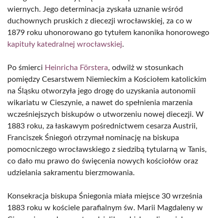
wiernych. Jego determinacja zyskała uznanie wśród
duchownych pruskich z diecezji wrocławskiej, za co w
1879 roku uhonorowano go tytułem kanonika honorowego
kapituły katedralnej wrocławskiej
.
Po śmierci
Heinricha Förstera
, odwilż w stosunkach
pomiędzy Cesarstwem Niemieckim a Kościołem katolickim
na Śląsku otworzyła jego drogę do uzyskania autonomii
wikariatu w Cieszynie, a nawet do spełnienia marzenia
wcześniejszych biskupów o utworzeniu nowej diecezji. W
1883 roku, za łaskawym pośrednictwem cesarza Austrii,
Franciszek Śniegoń otrzymał nominację na biskupa
pomocniczego wrocławskiego z siedzibą tytularną w Tanis,
co dało mu prawo do święcenia nowych kościołów oraz
udzielania sakramentu bierzmowania.
Konsekracja biskupa Śniegonia miała miejsce 30 września
1883 roku w kościele parafialnym św. Marii Magdaleny w