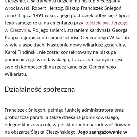
Cieszynie, a sakramentu udzielił mu biskup diecezjalny
wrocławski, Robert Herzog. Biskup Franciszek Śniegoń
zmarł 3 lipca 1891 roku, a jego pochówek odbył się 7 lipca
tego samego roku na cmentarzu przy
kościele św. Jerzego
w Cieszynie
. Po jego śmierci, staraniem kardynała Georga
Koppa, ograniczono samodzielność Generalnego Wikariatu
w wielu aspektach. Następnie nowy wikariusz generalny,
Karol Findiński, nie został konsekrowany na biskupa
pomocniczego wrocławskiego, tracąc tym samym część
swoich kompetencji na rzecz kanclerza Generalnego
Wikariatu.
Działalność społeczna
Franciszek Śniegoń, pełniąc funkcję administratora oraz
proboszcza parafii, a także dziekana jabłonkowskiego,
odegrał kluczową rolę w polskim ruchu narodowościowym
na obszarze Śląska Cieszyńskiego.
Jego zaangażowanie w