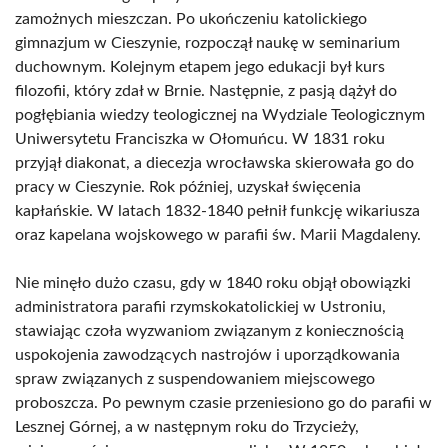
zamożnych mieszczan. Po ukończeniu katolickiego
gimnazjum w Cieszynie, rozpoczął naukę w seminarium
duchownym. Kolejnym etapem jego edukacji był kurs
filozofii, który zdał w Brnie. Następnie, z pasją dążył do
pogłębiania wiedzy teologicznej na Wydziale Teologicznym
Uniwersytetu Franciszka w Ołomuńcu. W 1831 roku
przyjął diakonat, a diecezja wrocławska skierowała go do
pracy w Cieszynie. Rok później, uzyskał święcenia
kapłańskie. W latach 1832-1840 pełnił funkcję wikariusza
oraz kapelana wojskowego w parafii św. Marii Magdaleny.
Nie minęło dużo czasu, gdy w 1840 roku objął obowiązki
administratora parafii rzymskokatolickiej w Ustroniu,
stawiając czoła wyzwaniom związanym z koniecznością
uspokojenia zawodzących nastrojów i uporządkowania
spraw związanych z suspendowaniem miejscowego
proboszcza. Po pewnym czasie przeniesiono go do parafii w
Lesznej Górnej, a w następnym roku do Trzycieży,