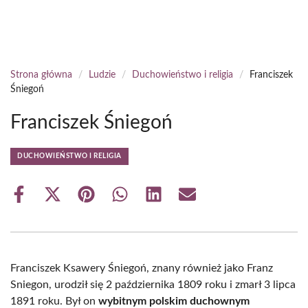
Strona główna
/
Ludzie
/
Duchowieństwo i religia
/
Franciszek
Śniegoń
Franciszek Śniegoń
DUCHOWIEŃSTWO I RELIGIA
Share
Share
Share
Share
Share
Share
on
on
on
on
on
on
Facebook
X
Pinterest
WhatsApp
LinkedIn
Email
(Twitter)
Franciszek Ksawery Śniegoń, znany również jako Franz
Sniegon, urodził się 2 października 1809 roku i zmarł 3 lipca
1891 roku. Był on
wybitnym polskim duchownym