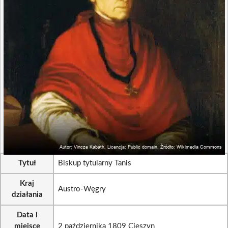
Tytuł
Biskup tytularny Tanis
Kraj
Austro-Węgry
działania
Data i
miejsce
2 października 1809 Cieszyn