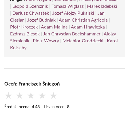
|
Leopold Szersznik
|
Tomasz Wigłasz
|
Marek Izdebski
|
Dariusz Chwastek
|
Józef Alojzy Pukalski
|
Jan
Cieślar
|
Józef Budniak
|
Adam Christian Agricola
|
Piotr Kroczek
|
Adam Malina
|
Adam Hławiczka
|
Ezdrasz Biesok
|
Jan Chrystian Bockshammer
|
Alojzy
Siemienik
|
Piotr Wowry
|
Melchior Grodziecki
|
Karol
Kotschy
Oceń: Franciszek Śniegoń
★
★
★
★
★
Średnia ocena:
4.48
Liczba ocen:
8