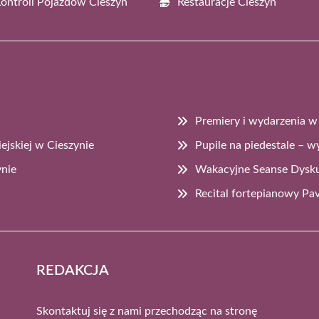
Kontroli Pojazdów Cieszyn
Restauracje Cieszyn
Premiery i wydarzenia w 
ejskiej w Cieszynie
Pupile na piedestale – w
ynie
Wakacyjne Seanse Dysku
Recital fortepianowy Pa
REDAKCJA
Skontaktuj się z nami przechodząc na stronę