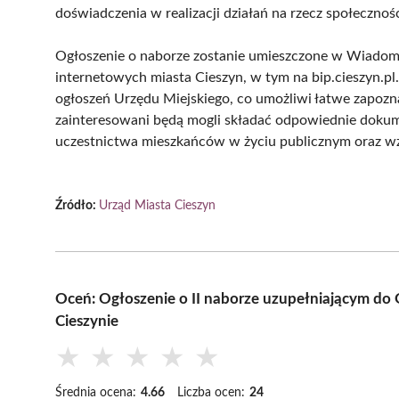
doświadczenia w realizacji działań na rzecz społecznośc
Ogłoszenie o naborze zostanie umieszczone w Wiadomo
internetowych miasta Cieszyn, w tym na bip.cieszyn.pl
ogłoszeń Urzędu Miejskiego, co umożliwi łatwe zapozna
zainteresowani będą mogli składać odpowiednie dokum
uczestnictwa mieszkańców w życiu publicznym oraz wz
Źródło:
Urząd Miasta Cieszyn
Oceń: Ogłoszenie o II naborze uzupełniającym do
Cieszynie
★
★
★
★
★
Średnia ocena:
4.66
Liczba ocen:
24