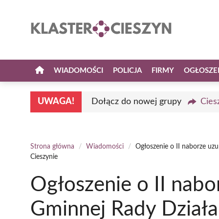
Przejdź
do
treści
WIADOMOŚCI
POLICJA
FIRMY
OGŁOSZE
UWAGA!
Dołącz do nowej grupy
Cies
Strona główna
/
Wiadomości
/
Ogłoszenie o II naborze uz
Cieszynie
Ogłoszenie o II nab
Gminnej Rady Działa