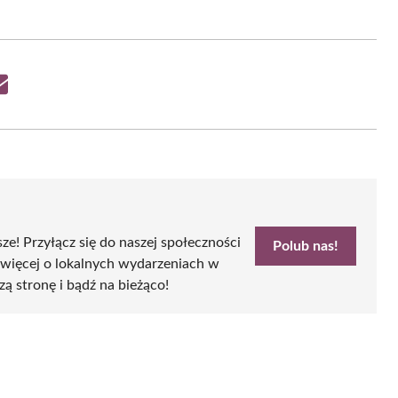
Share
on
Email
sze! Przyłącz się do naszej społeczności
Polub nas!
 więcej o lokalnych wydarzeniach w
zą stronę i bądź na bieżąco!