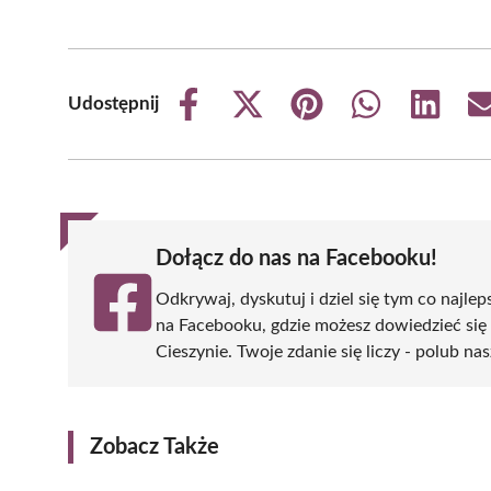
Udostępnij
Share
Share
Share
Share
Share
on
on
on
on
on
Facebook
X
Pinterest
WhatsApp
LinkedIn
(Twitter)
Dołącz do nas na Facebooku!
Odkrywaj, dyskutuj i dziel się tym co najlep
na Facebooku, gdzie możesz dowiedzieć się
Cieszynie. Twoje zdanie się liczy - polub nas
Zobacz Także