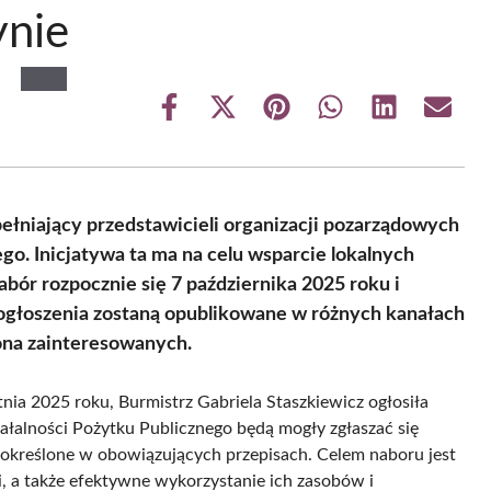
ynie
Share
Share
Share
Share
Share
Share
on
on
on
on
on
on
Facebook
X
Pinterest
WhatsApp
LinkedIn
Email
(Twitter)
pełniający przedstawicieli organizacji pozarządowych
go. Inicjatywa ta ma na celu wsparcie lokalnych
Nabór rozpocznie się 7 października 2025 roku i
 ogłoszenia zostaną opublikowane w różnych kanałach
rona zainteresowanych.
ia 2025 roku, Burmistrz Gabriela Staszkiewicz ogłosiła
łalności Pożytku Publicznego będą mogły zgłaszać się
 określone w obowiązujących przepisach. Celem naboru jest
i, a także efektywne wykorzystanie ich zasobów i