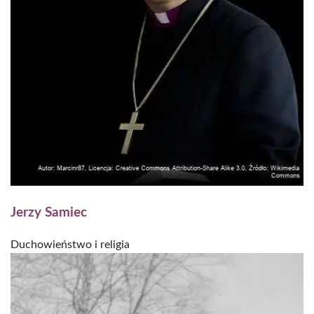
Jerzy Samiec
Duchowieństwo i religia