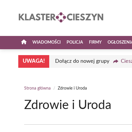
Przejdź
do
treści
WIADOMOŚCI
POLICJA
FIRMY
OGŁOSZENI
UWAGA!
Dołącz do nowej grupy
Cies
Strona główna
/
Zdrowie i Uroda
Zdrowie i Uroda