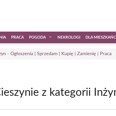
NIA
PRACA
POGODA
NEKROLOGI
DLA MIESZKAŃ
zyn - Ogłoszenia | Sprzedam | Kupię | Zamienię | Praca
eszynie z kategorii Inżyn