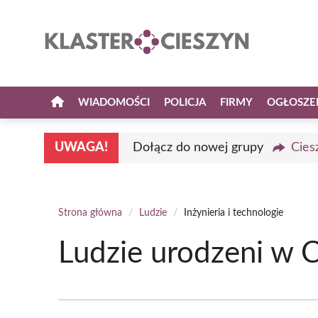
Przejdź
do
treści
WIADOMOŚCI
POLICJA
FIRMY
OGŁOSZE
UWAGA!
Dołącz do nowej grupy
Cies
Strona główna
/
Ludzie
/
Inżynieria i technologie
Ludzie urodzeni w Ci