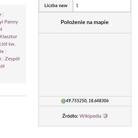
Liczba naw
1
e
|
yi Panny
Położenie na mapie
ł
Klasztor
ciół św.
ie
|
e
|
Zespół
ół
49.755250, 18.648306
Źródło:
Wikipedia