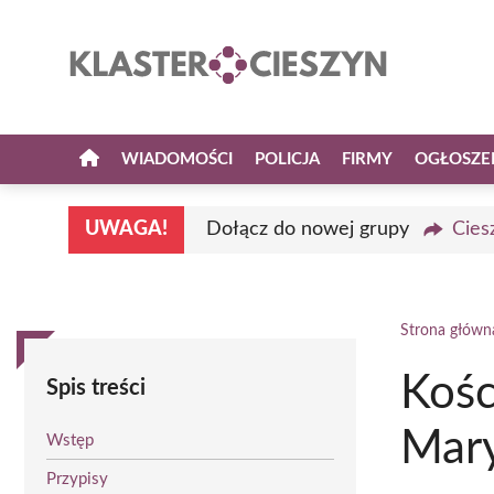
Przejdź
do
treści
WIADOMOŚCI
POLICJA
FIRMY
OGŁOSZE
UWAGA!
Dołącz do nowej grupy
Cies
Strona główn
Kośc
Spis treści
Mary
Wstęp
Przypisy