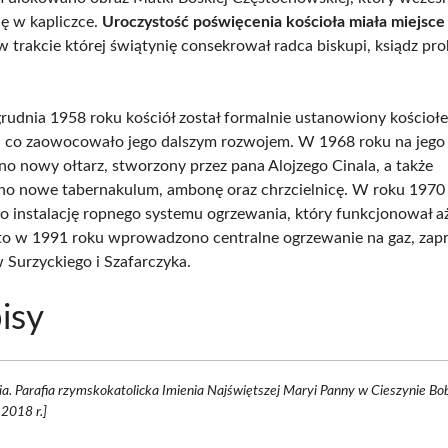
ię w kapliczce.
Uroczystość poświęcenia kościoła miała miejsce
 w trakcie której świątynię consekrował radca biskupi, ksiądz pr
rudnia 1958 roku kościół został formalnie ustanowiony kościoł
, co zaowocowało jego dalszym rozwojem. W 1968 roku na jego 
no nowy ołtarz, stworzony przez pana Alojzego Cinala, a także
o nowe tabernakulum, ambonę oraz chrzcielnicę. W roku 1970
 o instalację ropnego systemu ogrzewania, który funkcjonował a
 to w 1991 roku wprowadzono centralne ogrzewanie na gaz, za
 Surzyckiego i Szafarczyka.
isy
ia. Parafia rzymskokatolicka Imienia Najświętszej Maryi Panny w Cieszynie Bo
2018 r.]