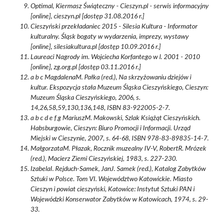
Optimal, Kiermasz Świąteczny - Cieszyn.pl - serwis informacyjny
[online], cieszyn.pl [dostęp 31.08.2016 r.]
Cieszyński przekładaniec 2015 - Silesia Kultura - Informator
kulturalny. Śląsk bogaty w wydarzenia, imprezy, wystawy
[online], silesiakultura.pl [dostęp 10.09.2016 r.]
Laureaci Nagrody im. Wojciecha Korfantego w l. 2001 - 2010
[online], zg.org.pl [dostęp 03.11.2016 r.]
a b c MagdalenaM. Pałka (red.), Na skrzyżowaniu dziejów i
kultur. Ekspozycja stała Muzeum Śląska Cieszyńskiego, Cieszyn:
Muzeum Śląska Cieszyńskiego, 2006, s.
14,26,58,59,130,136,148, ISBN 83-922005-2-7.
a b c d e f g MariuszM. Makowski, Szlak Książąt Cieszyńskich.
Habsburgowie, Cieszyn: Biuro Promocji i Informacji. Urząd
Miejski w Cieszynie, 2007, s. 64-68, ISBN 978-83-89835-14-7.
MałgorzataM. Płazak, Rocznik muzealny IV-V, RobertR. Mrózek
(red.), Macierz Ziemi Cieszyńskiej, 1983, s. 227-230.
IzabelaI. Rejduch-Samek, JanJ. Samek (red.), Katalog Zabytków
Sztuki w Polsce. Tom VI. Województwo Katowickie. Miasto
Cieszyn i powiat cieszyński, Katowice: Instytut Sztuki PAN i
Wojewódzki Konserwator Zabytków w Katowicach, 1974, s. 29-
33.