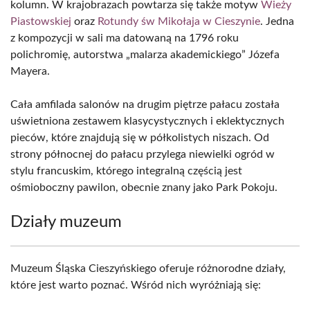
kolumn. W krajobrazach powtarza się także motyw
Wieży
Piastowskiej
oraz
Rotundy św Mikołaja w Cieszynie
. Jedna
z kompozycji w sali ma datowaną na 1796 roku
polichromię, autorstwa „malarza akademickiego” Józefa
Mayera.
Cała amfilada salonów na drugim piętrze pałacu została
uświetniona zestawem klasycystycznych i eklektycznych
pieców, które znajdują się w półkolistych niszach. Od
strony północnej do pałacu przylega niewielki ogród w
stylu francuskim, którego integralną częścią jest
ośmioboczny pawilon, obecnie znany jako Park Pokoju.
Działy muzeum
Muzeum Śląska Cieszyńskiego oferuje różnorodne działy,
które jest warto poznać. Wśród nich wyróżniają się: