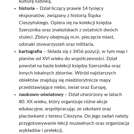
kulturę ludową,
historia
– Dział liczący prawie 14 tysięcy
eksponatów, związany z historią Śląska
Cieszyńskiego. Opiera się na kolekcji księdza
Szersznika oraz znaleziskach z ostatnich dwóch
stuleci. Zbiory obejmują m.in. pieczęcie miast,
odznaki stowarzyszeń oraz militaria,
kartografia
– Składa się z 3456 pozycji, w tym map i
planów od XVI wieku do współczesności. Dział
powstał na bazie kolekcji księdza Szersznika oraz
innych lokalnych zbiorów. Wśród najstarszych
obiektów znajdują się miedziorytnicze mapy
przedstawiające niebo, świat oraz Europę,
naukowo-oświatowy
– Dział utworzony w latach
80. XX wieku, który organizuje różne akcje
edukacyjne, współpracując ze szkołami oraz
placówkami z terenu Cieszyna. Do jego zadań należy
przygotowywanie lekcji muzealnych oraz organizacja
wykładów i prelekcji,