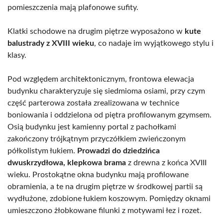
pomieszczenia mają plafonowe sufity.
Klatki schodowe na drugim piętrze wyposażono w
kute
balustrady z XVIII wieku
, co nadaje im wyjątkowego stylu i
klasy.
Pod względem architektonicznym, frontowa elewacja
budynku charakteryzuje się siedmioma osiami, przy czym
część parterowa została zrealizowana w technice
boniowania i oddzielona od piętra profilowanym gzymsem.
Osią budynku jest kamienny portal z pachołkami
zakończony trójkątnym przyczółkiem zwieńczonym
półkolistym łukiem.
Prowadzi do dziedzińca
dwuskrzydłowa, klepkowa brama
z drewna z końca XVIII
wieku. Prostokątne okna budynku mają profilowane
obramienia, a te na drugim piętrze w środkowej partii są
wydłużone, zdobione łukiem koszowym. Pomiędzy oknami
umieszczono żłobkowane filunki z motywami łez i rozet.