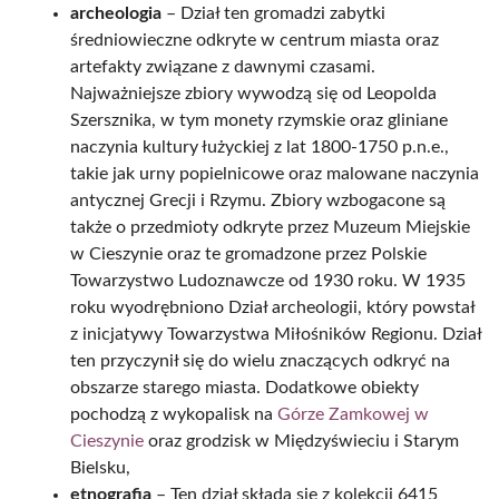
archeologia
– Dział ten gromadzi zabytki
średniowieczne odkryte w centrum miasta oraz
artefakty związane z dawnymi czasami.
Najważniejsze zbiory wywodzą się od Leopolda
Szersznika, w tym monety rzymskie oraz gliniane
naczynia kultury łużyckiej z lat 1800-1750 p.n.e.,
takie jak urny popielnicowe oraz malowane naczynia
antycznej Grecji i Rzymu. Zbiory wzbogacone są
także o przedmioty odkryte przez Muzeum Miejskie
w Cieszynie oraz te gromadzone przez Polskie
Towarzystwo Ludoznawcze od 1930 roku. W 1935
roku wyodrębniono Dział archeologii, który powstał
z inicjatywy Towarzystwa Miłośników Regionu. Dział
ten przyczynił się do wielu znaczących odkryć na
obszarze starego miasta. Dodatkowe obiekty
pochodzą z wykopalisk na
Górze Zamkowej w
Cieszynie
oraz grodzisk w Międzyświeciu i Starym
Bielsku,
etnografia
– Ten dział składa się z kolekcji 6415