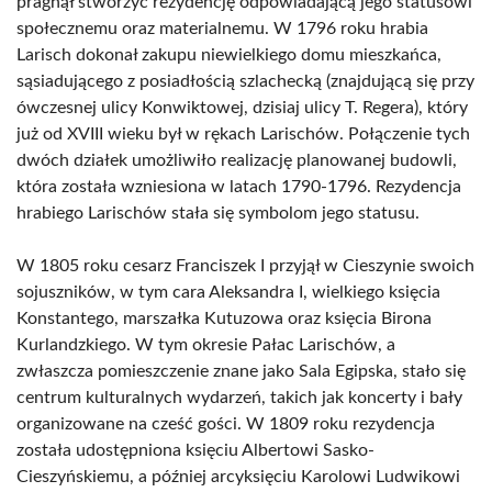
pragnął stworzyć rezydencję odpowiadającą jego statusowi
społecznemu oraz materialnemu. W 1796 roku hrabia
Larisch dokonał zakupu niewielkiego domu mieszkańca,
sąsiadującego z posiadłością szlachecką (znajdującą się przy
ówczesnej ulicy Konwiktowej, dzisiaj ulicy T. Regera), który
już od XVIII wieku był w rękach Larischów. Połączenie tych
dwóch działek umożliwiło realizację planowanej budowli,
która została wzniesiona w latach 1790-1796. Rezydencja
hrabiego Larischów stała się symbolom jego statusu.
W 1805 roku cesarz Franciszek I przyjął w Cieszynie swoich
sojuszników, w tym cara Aleksandra I, wielkiego księcia
Konstantego, marszałka Kutuzowa oraz księcia Birona
Kurlandzkiego. W tym okresie Pałac Larischów, a
zwłaszcza pomieszczenie znane jako Sala Egipska, stało się
centrum kulturalnych wydarzeń, takich jak koncerty i bały
organizowane na cześć gości. W 1809 roku rezydencja
została udostępniona księciu Albertowi Sasko-
Cieszyńskiemu, a później arcyksięciu Karolowi Ludwikowi