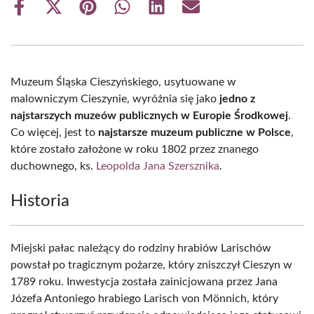
Share
Share
Share
Share
Share
Share
on
on
on
on
on
on
Facebook
X
Pinterest
WhatsApp
LinkedIn
Email
(Twitter)
Muzeum Śląska Cieszyńskiego, usytuowane w
malowniczym Cieszynie, wyróżnia się jako
jedno z
najstarszych muzeów publicznych w Europie Środkowej
.
Co więcej, jest to
najstarsze muzeum publiczne w Polsce
,
które zostało założone w roku 1802 przez znanego
duchownego, ks.
Leopolda Jana Szersznika
.
Historia
Miejski pałac należący do rodziny hrabiów Larischów
powstał po tragicznym pożarze, który zniszczył Cieszyn w
1789 roku. Inwestycja została zainicjowana przez Jana
Józefa Antoniego hrabiego Larisch von Mönnich, który