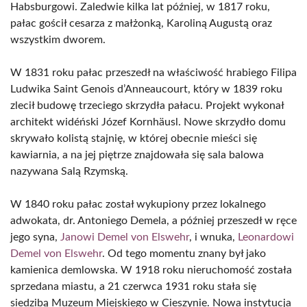
Habsburgowi. Zaledwie kilka lat później, w 1817 roku,
pałac gościł cesarza z małżonką, Karoliną Augustą oraz
wszystkim dworem.
W 1831 roku pałac przeszedł na właściwość hrabiego Filipa
Ludwika Saint Genois d’Anneaucourt, który w 1839 roku
zlecił budowę trzeciego skrzydła pałacu. Projekt wykonał
architekt widéński Józef Kornhäusl. Nowe skrzydło domu
skrywało kolistą stajnię, w której obecnie mieści się
kawiarnia, a na jej piętrze znajdowała się sala balowa
nazywana Salą Rzymską.
W 1840 roku pałac został wykupiony przez lokalnego
adwokata, dr. Antoniego Demela, a później przeszedł w ręce
jego syna,
Janowi Demel von Elswehr
, i wnuka,
Leonardowi
Demel von Elswehr
. Od tego momentu znany był jako
kamienica demlowska. W 1918 roku nieruchomość została
sprzedana miastu, a 21 czerwca 1931 roku stała się
siedzibą Muzeum Miejskiego w Cieszynie. Nowa instytucja