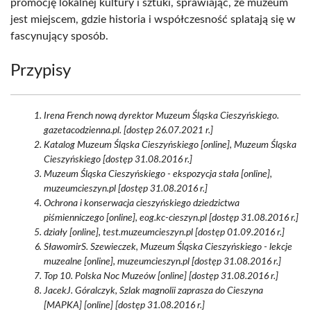
promocję lokalnej kultury i sztuki, sprawiając, że muzeum
jest miejscem, gdzie historia i współczesność splatają się w
fascynujący sposób.
Przypisy
Irena French nową dyrektor Muzeum Śląska Cieszyńskiego.
gazetacodzienna.pl. [dostęp 26.07.2021 r.]
Katalog Muzeum Śląska Cieszyńskiego [online], Muzeum Śląska
Cieszyńskiego [dostęp 31.08.2016 r.]
Muzeum Śląska Cieszyńskiego - ekspozycja stała [online],
muzeumcieszyn.pl [dostęp 31.08.2016 r.]
Ochrona i konserwacja cieszyńskiego dziedzictwa
piśmienniczego [online], eog.kc-cieszyn.pl [dostęp 31.08.2016 r.]
działy [online], test.muzeumcieszyn.pl [dostęp 01.09.2016 r.]
SławomirS. Szewieczek, Muzeum Śląska Cieszyńskiego - lekcje
muzealne [online], muzeumcieszyn.pl [dostęp 31.08.2016 r.]
Top 10. Polska Noc Muzeów [online] [dostęp 31.08.2016 r.]
JacekJ. Góralczyk, Szlak magnolii zaprasza do Cieszyna
[MAPKA] [online] [dostęp 31.08.2016 r.]