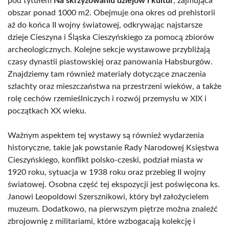
pod tytułem
Na skrzyżowaniu dziejów i kultur
, zajmująca
obszar ponad 1000 m2. Obejmuje ona okres od prehistorii
aż do końca II wojny światowej, odkrywając najstarsze
dzieje Cieszyna i Śląska Cieszyńskiego za pomocą zbiorów
archeologicznych. Kolejne sekcje wystawowe przybliżają
czasy dynastii piastowskiej oraz panowania Habsburgów.
Znajdziemy tam również materiały dotyczące znaczenia
szlachty oraz mieszczaństwa na przestrzeni wieków, a także
rolę cechów rzemieślniczych i rozwój przemysłu w XIX i
początkach XX wieku.
Ważnym aspektem tej wystawy są również wydarzenia
historyczne, takie jak powstanie Rady Narodowej Księstwa
Cieszyńskiego, konflikt polsko-czeski, podział miasta w
1920 roku, sytuacja w 1938 roku oraz przebieg II wojny
światowej. Osobna część tej ekspozycji jest poświęcona ks.
Janowi Leopoldowi Szersznikowi, który był założycielem
muzeum. Dodatkowo, na pierwszym piętrze można znaleźć
zbrojownię z militariami, które wzbogacają kolekcję i