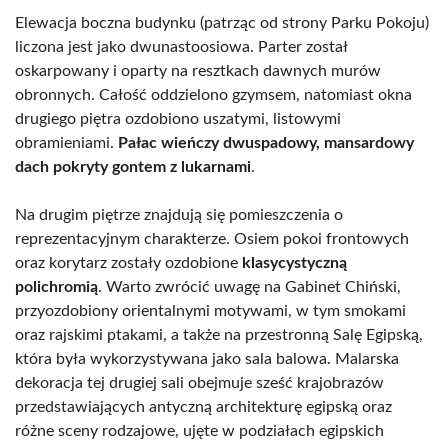
Elewacja boczna budynku (patrząc od strony Parku Pokoju)
liczona jest jako dwunastoosiowa. Parter został
oskarpowany i oparty na resztkach dawnych murów
obronnych. Całość oddzielono gzymsem, natomiast okna
drugiego piętra ozdobiono uszatymi, listowymi
obramieniami.
Pałac wieńczy dwuspadowy, mansardowy
dach pokryty gontem z lukarnami
.
Na drugim piętrze znajdują się pomieszczenia o
reprezentacyjnym charakterze. Osiem pokoi frontowych
oraz korytarz zostały ozdobione
klasycystyczną
polichromią
. Warto zwrócić uwagę na Gabinet Chiński,
przyozdobiony orientalnymi motywami, w tym smokami
oraz rajskimi ptakami, a także na przestronną Salę Egipską,
która była wykorzystywana jako sala balowa. Malarska
dekoracja tej drugiej sali obejmuje sześć krajobrazów
przedstawiających antyczną architekturę egipską oraz
różne sceny rodzajowe, ujęte w podziałach egipskich