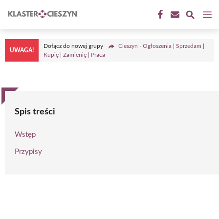
Przejdź
M
do
treści
Dołącz do nowej grupy
Cieszyn - Ogłoszenia | Sprzedam |
UWAGA!
Kupię | Zamienię | Praca
Spis treści
Wstęp
Przypisy