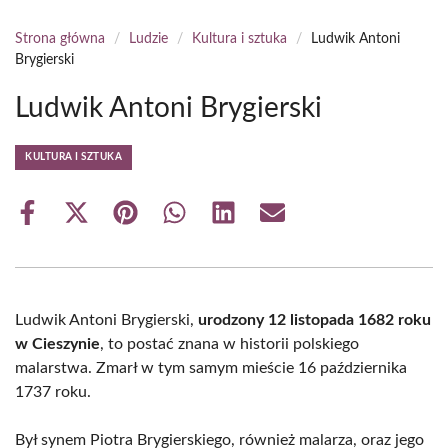
Strona główna
/
Ludzie
/
Kultura i sztuka
/
Ludwik Antoni
Brygierski
Ludwik Antoni Brygierski
KULTURA I SZTUKA
Share
Share
Share
Share
Share
Share
on
on
on
on
on
on
Facebook
X
Pinterest
WhatsApp
LinkedIn
Email
(Twitter)
Ludwik Antoni Brygierski,
urodzony 12 listopada 1682 roku
w Cieszynie
, to postać znana w historii polskiego
malarstwa. Zmarł w tym samym mieście 16 października
1737 roku.
Był synem Piotra Brygierskiego, również malarza, oraz jego