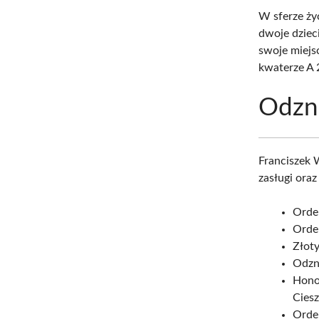
W sferze życ
dwoje dzieci
swoje miejs
kwaterze A 2
Odzn
Franciszek 
zasługi ora
Order
Order
Złoty
Odzn
Hono
Ciesz
Orde