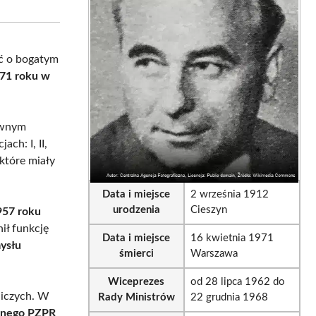
sApp
LinkedIn
Email
ać o bogatym
971 roku w
ywnym
ch: I, II,
 które miały
Data i miejsce
2 września 1912
urodzenia
Cieszyn
957 roku
nił funkcję
Data i miejsce
16 kwietnia 1971
ysłu
śmierci
Warszawa
Wiceprezes
od 28 lipca 1962 do
rniczych. W
Rady Ministrów
22 grudnia 1968
alnego PZPR