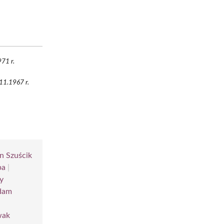
71 r.
.11.1967 r.
n Szuścik
pa
|
y
dam
wak