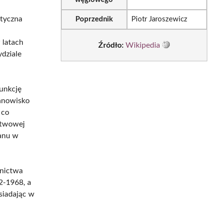
ityczna
Poprzednik
Piotr Jaroszewicz
w
 latach
Źródło:
Wikipedia
dziale
unkcję
tanowisko
 co
ństwowej
tanu w
rnictwa
2-1968, a
siadając w