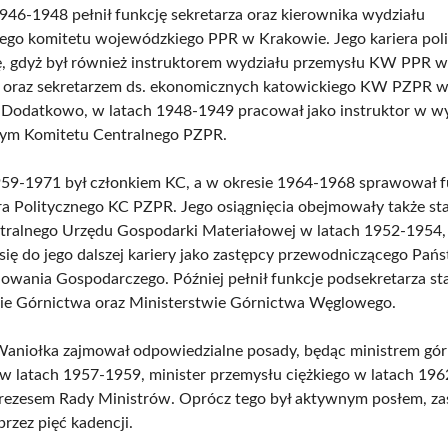
946-1948 pełnił funkcję sekretarza oraz kierownika wydziału
go komitetu wojewódzkiego PPR w Krakowie. Jego kariera pol
ię, gdyż był również instruktorem wydziału przemysłu KW PPR 
 oraz sekretarzem ds. ekonomicznych katowickiego KW PZPR w
Dodatkowo, w latach 1948-1949 pracował jako instruktor w wy
ym Komitetu Centralnego PZPR.
59-1971 był członkiem KC, a w okresie 1964-1968 sprawował f
ra Politycznego KC PZPR. Jego osiągnięcia obejmowały także s
tralnego Urzędu Gospodarki Materiałowej w latach 1952-1954,
 się do jego dalszej kariery jako zastępcy przewodniczącego Pa
nowania Gospodarczego. Później pełnił funkcje podsekretarza s
ie Górnictwa oraz Ministerstwie Górnictwa Węglowego.
Waniołka zajmował odpowiedzialne posady, będąc ministrem gó
 latach 1957-1959, minister przemysłu ciężkiego w latach 196
rezesem Rady Ministrów. Oprócz tego był aktywnym posłem, za
rzez pięć kadencji.