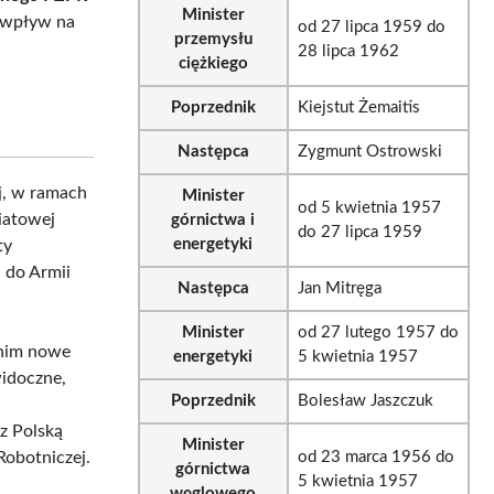
Minister
o wpływ na
od 27 lipca 1959 do
przemysłu
28 lipca 1962
ciężkiego
Poprzednik
Kiejstut Żemaitis
Następca
Zygmunt Ostrowski
ej, w ramach
Minister
od 5 kwietnia 1957
wiatowej
górnictwa i
do 27 lipca 1959
energetyki
ty
 do Armii
Następca
Jan Mitręga
Minister
od 27 lutego 1957 do
 nim nowe
energetyki
5 kwietnia 1957
widoczne,
Poprzednik
Bolesław Jaszczuk
 z Polską
Minister
Robotniczej.
od 23 marca 1956 do
górnictwa
5 kwietnia 1957
węglowego