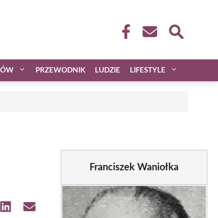
CÓW
PRZEWODNIK
LUDZIE
LIFESTYLE
Franciszek Waniołka
e
Share
Share
on
on