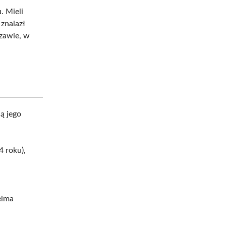
. Mieli
 znalazł
awie, w
ą jego
 roku),
elma