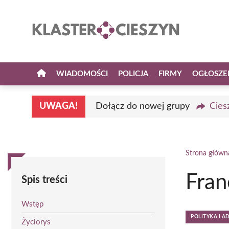
Przejdź
do
treści
WIADOMOŚCI
POLICJA
FIRMY
OGŁOSZE
UWAGA!
Dołącz do nowej grupy
Cies
Strona główn
Fran
Spis treści
Wstęp
POLITYKA I A
Życiorys