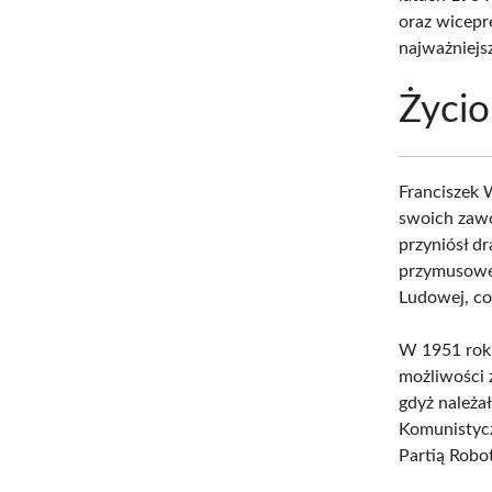
oraz wicep
najważniejs
Życio
Franciszek 
swoich zaw
przyniósł d
przymusowe 
Ludowej, co 
W 1951 roku
możliwości 
gdyż należa
Komunistycz
Partią Robot