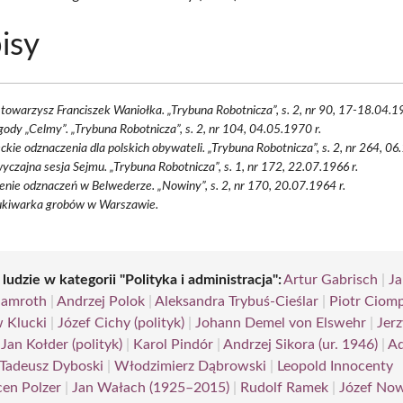
isy
towarzysz Franciszek Waniołka. „Trybuna Robotnicza”, s. 2, nr 90, 17-18.04.19
gody „Celmy”. „Trybuna Robotnicza”, s. 2, nr 104, 04.05.1970 r.
ckie odznaczenia dla polskich obywateli. „Trybuna Robotnicza”, s. 2, nr 264, 06
czajna sesja Sejmu. „Trybuna Robotnicza”, s. 1, nr 172, 22.07.1966 r.
nie odznaczeń w Belwederze. „Nowiny”, s. 2, nr 170, 20.07.1964 r.
kiwarka grobów w Warszawie.
 ludzie w kategorii "Polityka i administracja":
Artur Gabrisch
|
Ja
Gamroth
|
Andrzej Polok
|
Aleksandra Trybuś-Cieślar
|
Piotr Ciom
w Klucki
|
Józef Cichy (polityk)
|
Johann Demel von Elswehr
|
Jerz
|
Jan Kołder (polityk)
|
Karol Pindór
|
Andrzej Sikora (ur. 1946)
|
A
Tadeusz Dyboski
|
Włodzimierz Dąbrowski
|
Leopold Innocenty
en Polzer
|
Jan Wałach (1925–2015)
|
Rudolf Ramek
|
Józef No