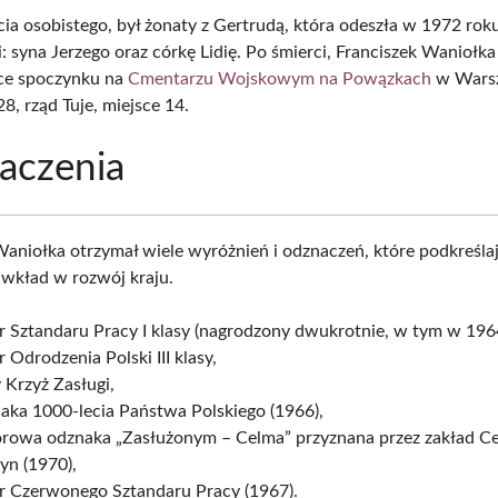
ia osobistego, był żonaty z Gertrudą, która odeszła w 1972 roku
: syna Jerzego oraz córkę Lidię. Po śmierci, Franciszek Waniołka
ce spoczynku na
Cmentarzu Wojskowym na Powązkach
w Warsz
8, rząd Tuje, miejsce 14.
aczenia
Waniołka otrzymał wiele wyróżnień i odznaczeń, które podkreślaj
z wkład w rozwój kraju.
 Sztandaru Pracy I klasy (nagrodzony dwukrotnie, w tym w 1964
 Odrodzenia Polski III klasy,
 Krzyż Zasługi,
aka 1000-lecia Państwa Polskiego (1966),
rowa odznaka „Zasłużonym – Celma” przyznana przez zakład C
yn (1970),
r Czerwonego Sztandaru Pracy (1967).