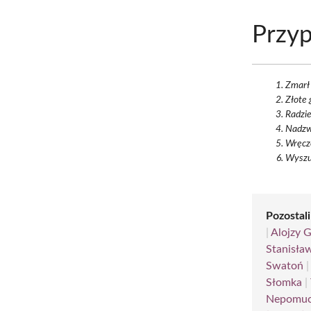
Przyp
Zmarł 
Złote 
Radzie
Nadzwy
Wręcze
Wyszu
Pozostali
|
Alojzy 
Stanisła
Swatoń
Słomka
|
Nepomuc