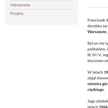
Odznaczenia
Przypisy
Franciszek 
dorobku zaró
Warszawie
Był on nie 
politykiem, 
III, IV i V.
kluczowe zn
W latach
1
objął stano
ministra gó
ciężkiego
.
Jego działal
latach
1964