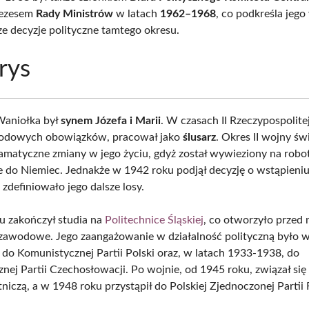
rezesem
Rady Ministrów
w latach
1962–1968
, co podkreśla jeg
ze decyzje polityczne tamtego okresu.
rys
Waniołka był
synem Józefa i Marii
. W czasach II Rzeczypospolit
odowych obowiązków, pracował jako
ślusarz
. Okres II wojny ś
ramatyczne zmiany w jego życiu, gdyż został wywieziony na robo
do Niemiec. Jednakże w 1942 roku podjął decyzję o wstąpieniu
zdefiniowało jego dalsze losy.
 zakończył studia na
Politechnice Śląskiej
, co otworzyło przed
zawodowe. Jego zaangażowanie w działalność polityczną było 
ł do Komunistycznej Partii Polski oraz, w latach 1933-1938, do
nej Partii Czechosłowacji. Po wojnie, od 1945 roku, związał się
niczą, a w 1948 roku przystąpił do Polskiej Zjednoczonej Partii 