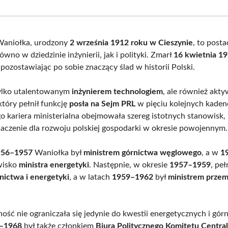
Facebook
X
Pinterest
What
(Twitter)
Waniołka, urodzony
2 września 1912 roku w Cieszynie
, to post
wno w dziedzinie inżynierii, jak i polityki. Zmarł
16 kwietnia 1
, pozostawiając po sobie znaczący ślad w historii Polski.
tylko utalentowanym
inżynierem technologiem
, ale również akt
który pełnił funkcję
posła na Sejm PRL
w pięciu kolejnych kadencja
 Jego kariera ministerialna obejmowała szereg istotnych stanowisk,
aczenie dla rozwoju polskiej gospodarki w okresie powojennym.
956–1957
Waniołka był
ministrem górnictwa węglowego
, a w
1
wisko
ministra energetyki
. Następnie, w okresie
1957–1959
, peł
rnictwa i energetyki
, a w latach
1959–1962
był
ministrem przem
ność nie ograniczała się jedynie do kwestii energetycznych i gó
–1968
był także członkiem
Biura Politycznego Komitetu Centr