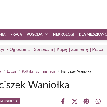
NIA
PRACA
POGODA
NEKROLOGI
DLA MIESZKAŃ
zyn - Ogłoszenia | Sprzedam | Kupię | Zamienię | Praca
a
/
Ludzie
/
Polityka i administracja
/
Franciszek Waniołka
ciszek Waniołka
DMINISTRACJA
Share
Share
Share
Shar
on
on
on
on