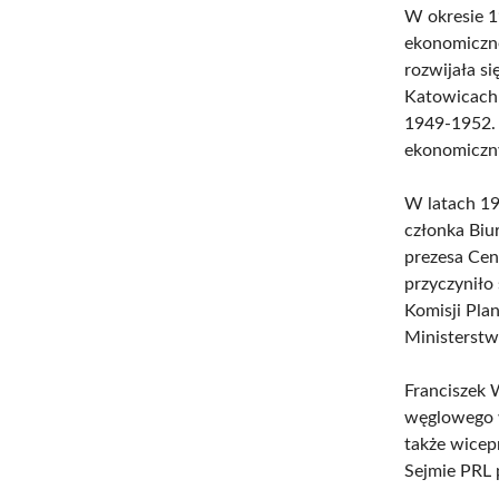
W okresie 1
ekonomiczne
rozwijała s
Katowicach
1949-1952. 
ekonomiczn
W latach 19
członka Biu
prezesa Cen
przyczyniło
Komisji Pla
Ministerstw
Franciszek 
węglowego w
także wicep
Sejmie PRL p