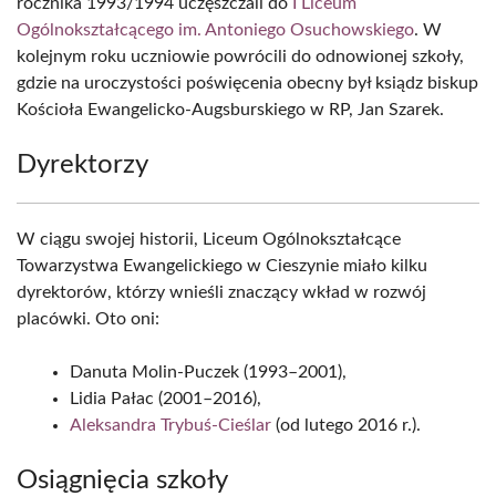
rocznika 1993/1994 uczęszczali do
I Liceum
Ogólnokształcącego im. Antoniego Osuchowskiego
. W
kolejnym roku uczniowie powrócili do odnowionej szkoły,
gdzie na uroczystości poświęcenia obecny był ksiądz biskup
Kościoła Ewangelicko-Augsburskiego w RP, Jan Szarek.
Dyrektorzy
W ciągu swojej historii, Liceum Ogólnokształcące
Towarzystwa Ewangelickiego w Cieszynie miało kilku
dyrektorów, którzy wnieśli znaczący wkład w rozwój
placówki. Oto oni:
Danuta Molin-Puczek (1993–2001),
Lidia Pałac (2001–2016),
Aleksandra Trybuś-Cieślar
(od lutego 2016 r.).
Osiągnięcia szkoły