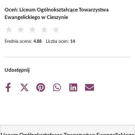
Oceń: Liceum Ogólnokształcące Towarzystwa
Ewangelickiego w Cieszynie
★
★
★
★
★
Średnia ocena:
4.88
Liczba ocen:
14
Udostępnij
Share
Share
Share
Share
Share
Share
on
on
on
on
on
on
Facebook
X
Pinterest
WhatsApp
LinkedIn
Email
(Twitter)