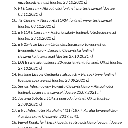
gazetacodzienna.pl [dostęp 28.10.2021 r.]
PTE Cieszyn – Aktualności [online], pte.tecieszyn.pl [dostęp
03.11.2021 r.]
TE Cieszyn – Nasza HISTORIA [online], www.tecieszyn.pl
[dostęp 03.11.2021 r.]
a b LOTE Cieszyn – Historia szkoły [online], lote.tecieszyn.pl
[dostęp 28.10.2021 r.]
a b 25-lecie Liceum Ogólnokształcącego Towarzystwa
Ewangelickiego – Diecezja Cieszyńska [online],
cieszynska.luteranie.pl [dostęp 27.10.2021 r.]
LOTE świętuje jubileusz 20-lecia istnienia [online], OX.pl [dostęp
27.10.2021 r.]
Ranking Liceów Ogólnokształcących – Perspektywy [online],
licea.perspektywy.pl [dostęp 23.09.2021 r.]
Serwis Informacyjny Powiatu Cieszyńskiego – Aktualności
[online], spcieszyn.nazwa.pl [dostęp 23.09.2021 r.]
Justyna Sobota z LOTE z nagrodą [online], OX.pl [dostęp
23.09.2021 r.]
a b c „Informator Parafialny” (11 (187)), Parafia Ewangelicko-
Augsburska w Cieszynie, 2019, s. 41.
Paweł Konik, [w:] Encyklopedia teatru polskiego (osoby) [dostęp