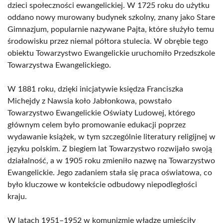
dzieci społeczności ewangelickiej. W 1725 roku do użytku
oddano nowy murowany budynek szkolny, znany jako Stare
Gimnazjum, popularnie nazywane Pajta, które służyło temu
środowisku przez niemal półtora stulecia. W obrębie tego
obiektu Towarzystwo Ewangelickie uruchomiło Przedszkole
Towarzystwa Ewangelickiego.
W 1881 roku, dzięki inicjatywie księdza Franciszka
Michejdy z Nawsia koło Jabłonkowa, powstało
Towarzystwo Ewangelickie Oświaty Ludowej, którego
głównym celem było promowanie edukacji poprzez
wydawanie książek, w tym szczególnie literatury religijnej w
języku polskim. Z biegiem lat Towarzystwo rozwijało swoją
działalność, a w 1905 roku zmieniło nazwę na Towarzystwo
Ewangelickie. Jego zadaniem stała się praca oświatowa, co
było kluczowe w kontekście odbudowy niepodległości
kraju.
W latach 1951–1952 w komunizmie władze umieściły