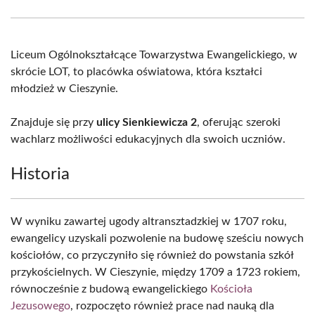
Facebook
X
Pinterest
WhatsApp
LinkedIn
Email
(Twitter)
Liceum Ogólnokształcące Towarzystwa Ewangelickiego, w
skrócie LOT, to placówka oświatowa, która kształci
młodzież w Cieszynie.
Znajduje się przy
ulicy Sienkiewicza 2
, oferując szeroki
wachlarz możliwości edukacyjnych dla swoich uczniów.
Historia
W wyniku zawartej ugody altransztadzkiej w 1707 roku,
ewangelicy uzyskali pozwolenie na budowę sześciu nowych
kościołów, co przyczyniło się również do powstania szkół
przykościelnych. W Cieszynie, między 1709 a 1723 rokiem,
równocześnie z budową ewangelickiego
Kościoła
Jezusowego
, rozpoczęto również prace nad nauką dla