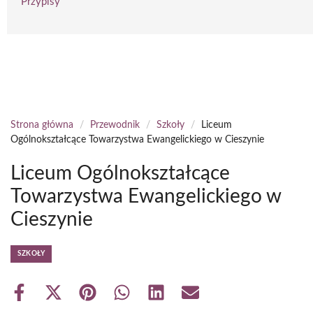
Przypisy
Strona główna
/
Przewodnik
/
Szkoły
/
Liceum
Ogólnokształcące Towarzystwa Ewangelickiego w Cieszynie
Liceum Ogólnokształcące
Towarzystwa Ewangelickiego w
Cieszynie
SZKOŁY
Share
Share
Share
Share
Share
Share
on
on
on
on
on
on