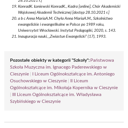
28.10.2021 r.]
KonradK. Łoniewski KonradK., Kadra [online], Chór Akademicki
Wojskowej Akademii Technicznej [dostęp 28.10.2021 r.]
a b c Anna MariaA.M. Chyła Anna MariaA.M., Szkolnictwo
ewangelickie i ewangelikalne w Polsce po 1989 roku,
Uniwersytet Wrocławski. Instytut Pedagogiki, 2020, s. 143.
Inauguracja nauki, „Zwiastun Ewangelicki” (17), 1993.
Pozostałe obiekty w kategorii "Szkoły":
Państwowa
Szkoła Muzyczna im. Ignacego Paderewskiego w
Cieszynie
|
I Liceum Ogólnokształcące im. Antoniego
Osuchowskiego w Cieszynie
|
II Liceum
Ogólnokształcące im. Mikołaja Kopernika w Cieszynie
|
III Liceum Ogólnokształcące im. Władysława
Szybińskiego w Cieszynie