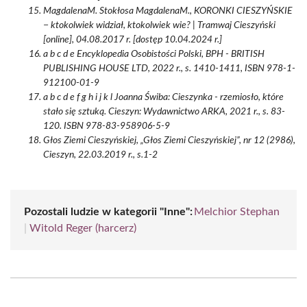
MagdalenaM. Stokłosa MagdalenaM., KORONKI CIESZYŃSKIE
− ktokolwiek widział, ktokolwiek wie? | Tramwaj Cieszyński
[online], 04.08.2017 r. [dostęp 10.04.2024 r.]
a b c d e Encyklopedia Osobistości Polski, BPH - BRITISH
PUBLISHING HOUSE LTD, 2022 r., s. 1410-1411, ISBN 978-1-
912100-01-9
a b c d e f g h i j k l Joanna Świba: Cieszynka - rzemiosło, które
stało się sztuką. Cieszyn: Wydawnictwo ARKA, 2021 r., s. 83-
120. ISBN 978-83-958906-5-9
Głos Ziemi Cieszyńskiej, „Głos Ziemi Cieszyńskiej”, nr 12 (2986),
Cieszyn, 22.03.2019 r., s.1-2
Pozostali ludzie w kategorii "Inne":
Melchior Stephan
|
Witold Reger (harcerz)