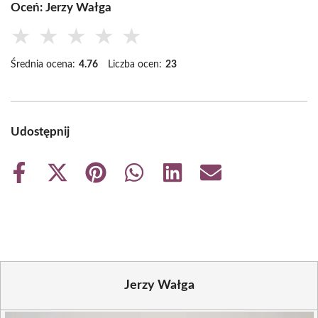
Oceń: Jerzy Wałga
★
★
★
★
★
Średnia ocena:
4.76
Liczba ocen:
23
Udostępnij
Share
Share
Share
Share
Share
Share
on
on
on
on
on
on
Facebook
X
Pinterest
WhatsApp
LinkedIn
Email
(Twitter)
Jerzy Wałga