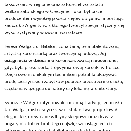
taksówkarz w regionie oraz założyciel warsztatu
wulkanizatorskiego w Cieszynie. To on był także
producentem wysokiej jakości klejów do gumy, importując
kauczuk z Argentyny, z którego tworzył specjalistyczny klej
wykorzystywany w swoim warsztacie.
Teresa Wałga z d. Babilon, żona Jana, była utalentowaną
artystką koronczarką oraz twórczynią ludową.
Jej
osiągnięcia w dziedzinie koronkarstwa są nieocenione
,
gdyż była prekursorką trójwymiarowej koronki w Polsce.
Dzięki swoim unikalnym technikom potrafiła ukazywać
urodę cieszyńskich zabytków poprzez przestrzenne dzieła,
często nawiązujące do natury czy lokalnej architektury.
Synowie Wałgi kontynuowali rodzinną tradycję rzemiosła.
Jan Wałga, mistrz snycerstwa i stolarstwa, projektował
eleganckie, drewniane witryny sklepowe oraz drzwi z
bogatymi zdobieniami. Jego największe osiągnięcia to
witryny w cieszyńskiej bibliotece miejskiej, w aptece