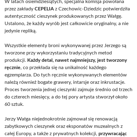
W latach osiemdziesiątych, specjalna komisja powołana
przez zakłady
CEPELIA
z Czechowic-Dziedzic potwierdziła
autentyczność cieszynek produkowanych przez Wałgę.
Ustalono, że każdy wyrób jest całkowicie oryginalny, a nie
jedynie repliką.
Wszystkie elementy broni wykonywanej przez Jerzego są
tworzone przy wykorzystaniu tradycyjnych metod
produkcji.
Każdy detal, nawet najmniejszy, jest tworzony
ręcznie
, co przekłada się na unikalność każdego
egzemplarza. Do tych ręcznie wykonywanych elementów
należą również bogate grawery, intarsje oraz inkrustacje.
Proces tworzenia jednej cieszynki zajmuje średnio od trzech
do czterech miesięcy, a do tej pory artysta stworzył około
60 sztuk.
Jerzy Wałga niejednokrotnie zajmował się renowacją
zabytkowych cieszynek oraz eksponatów muzealnych z
całej Europy, a także z prywatnych kolekcji,
przywracając