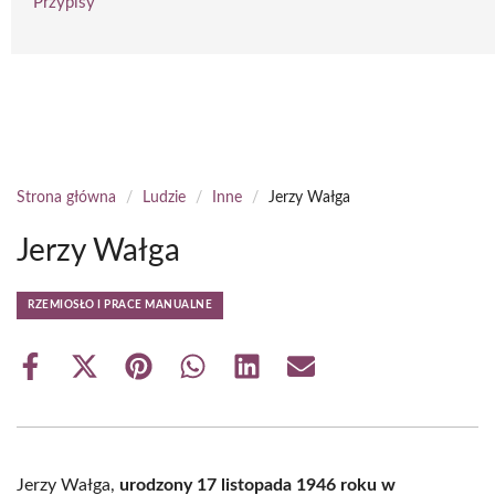
Przypisy
Strona główna
/
Ludzie
/
Inne
/
Jerzy Wałga
Jerzy Wałga
RZEMIOSŁO I PRACE MANUALNE
Share
Share
Share
Share
Share
Share
on
on
on
on
on
on
Facebook
X
Pinterest
WhatsApp
LinkedIn
Email
(Twitter)
Jerzy Wałga,
urodzony 17 listopada 1946 roku w