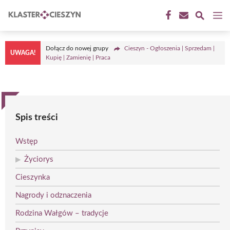
Przejdź
M
do
treści
Dołącz do nowej grupy
Cieszyn - Ogłoszenia | Sprzedam |
UWAGA!
Kupię | Zamienię | Praca
Spis treści
Wstęp
Życiorys
Cieszynka
Nagrody i odznaczenia
Rodzina Wałgów – tradycje