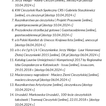
Jerzy Wałga - Radny Cieszyn [online], Silesia24.pl [dostęp
10.04.2024 r.]
KW Cieszyński Ruch Społeczny CRS i Gabriela Staszkiewicz
[online], crs.cieszyn.pl [dostęp 10.04.2024 r.]
Rusznikarstwo po cieszyńsku | Projekt Pracownie [online],
projektpracownie.pl [dostęp 10.04.2024 r.]
Prezydencka strzelba już gotowa | Gazetacodzienna [online],
gazetacodzienna.pl [dostęp 10.04.2024 r.]
a b Polski Komitet ds Unesco: Krajowa lista [online], unesco.pl
[dostęp 06.04.2024 r.]
a b c d e f g h i j k l Cieszynianka: Jerzy Wałga - Laur Honorowej
Złotej Cieszynianki 2015 [online], OX.pl [dostęp 06.04.2024 r.]
Katalog Laurów Umiejętności i Kompetencji 2017 by Regionalna
Izba Gospodarcza w Katowicach - Issuu [online], issuu.com,
29.01.2018 r. [dostęp 06.04.2024 r.]
Macierzowcy nagrodzeni - Macierz Ziemi Cieszyńskiej [online],
macierz.cieszyn.pl [dostęp 06.04.2024 r.]
Rusznikarstwo Artystyczne [online], cieszynka.eu [dostęp
10.04.2024 r.]
UrszulaU. Markowska UrszulaU., 100-lecie cieszyńskich
taksówek | Tramwaj Cieszyński [online], 22.01.2018 r. [dostęp
10.04.2024 r.]