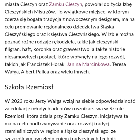
miasta Cieszyn oraz
Zamku Cieszyn
, powołał do życia Izbę
Cieszyńskich Mistrzów. To wyjątkowe miejsce, w którym
zderza się bogata tradycja z nowoczesnym designem, ma na
celu promowanie regionalnego dziedzictwa Śląska
Cieszyńskiego oraz Księstwa Cieszyńskiego. W Izbie można
poznać różne rodzaje rękodzieła, takie jak cieszyński
filigran, haft, koronka oraz grawerstwo, a także historie
niesamowitych postaci, które wpłynęły na jego rozwój,
takich jak Franciszek Horak,
Janina Marcinkowa
, Teresa
Wałga, Albert Palica oraz wielu innych.
Szkoła Rzemiosł
W 2023 roku Jerzy Wałga wziął na siebie odpowiedzialność
za edukację młodych adeptów rusznikarstwa w Szkole
Rzemiosł, która działa przy Zamku Cieszyn. Inicjatywa ta
ma na celu podtrzymywanie oraz rozwój tradycji
rzemieślniczych w regionie śląska cieszyńskiego, ze
szczególnym uwzględnieniem tradycyjnych technik