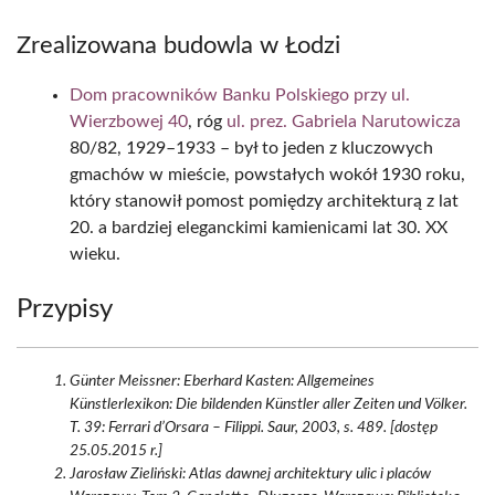
Zrealizowana budowla w Łodzi
Dom pracowników Banku Polskiego przy ul.
Wierzbowej 40
, róg
ul. prez. Gabriela Narutowicza
80/82, 1929–1933 – był to jeden z kluczowych
gmachów w mieście, powstałych wokół 1930 roku,
który stanowił pomost pomiędzy architekturą z lat
20. a bardziej eleganckimi kamienicami lat 30. XX
wieku.
Przypisy
Günter Meissner: Eberhard Kasten: Allgemeines
Künstlerlexikon: Die bildenden Künstler aller Zeiten und Völker.
T. 39: Ferrari d’Orsara – Filippi. Saur, 2003, s. 489. [dostęp
25.05.2015 r.]
Jarosław Zieliński: Atlas dawnej architektury ulic i placów