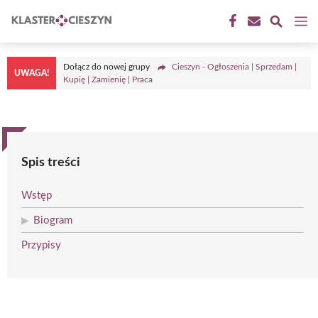
Przejdź
M
do
treści
Dołącz do nowej grupy
Cieszyn - Ogłoszenia | Sprzedam |
UWAGA!
Kupię | Zamienię | Praca
Spis treści
Wstęp
Biogram
Przypisy