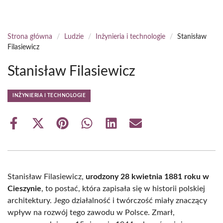
Strona główna
/
Ludzie
/
Inżynieria i technologie
/
Stanisław
Filasiewicz
Stanisław Filasiewicz
INŻYNIERIA I TECHNOLOGIE
Share
Share
Share
Share
Share
Share
on
on
on
on
on
on
Facebook
X
Pinterest
WhatsApp
LinkedIn
Email
(Twitter)
Stanisław Filasiewicz,
urodzony 28 kwietnia 1881 roku w
Cieszynie
, to postać, która zapisała się w historii polskiej
architektury. Jego działalność i twórczość miały znaczący
wpływ na rozwój tego zawodu w Polsce. Zmarł,