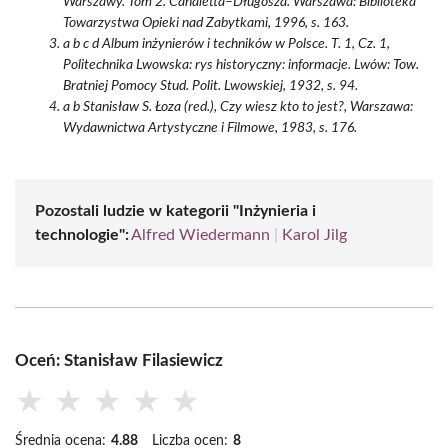
Warszawy. Tom 2. Canaletta–Długosza. Warszawa: Biblioteka
Towarzystwa Opieki nad Zabytkami, 1996, s. 163.
a b c d Album inżynierów i techników w Polsce. T. 1, Cz. 1,
Politechnika Lwowska: rys historyczny: informacje. Lwów: Tow.
Bratniej Pomocy Stud. Polit. Lwowskiej, 1932, s. 94.
a b Stanisław S. Łoza (red.), Czy wiesz kto to jest?, Warszawa:
Wydawnictwa Artystyczne i Filmowe, 1983, s. 176.
Pozostali ludzie w kategorii "Inżynieria i
technologie":
Alfred Wiedermann
|
Karol Jilg
Oceń: Stanisław Filasiewicz
★
★
★
★
★
Średnia ocena:
4.88
Liczba ocen:
8