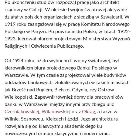
Po ukończeniu studiów rozpoczął pracę jako architekt
rządowy w Galicji. W okresie I wojny światowej aktywnie
działał w polskich organizacjach z siedzibą w Szwajcarii. W
1919 roku zaangażował się w pracę Komitetu Narodowego
Polskiego w Paryżu. Po powrocie do Polski, w latach 1922–
1923, kierował biurem projektowym Ministerstwa Wyznań
Religijnych i Oświecenia Publicznego.
Od 1924 roku, aż do wybuchu II wojny światowej, był
kierownikiem biura projektowego Banku Polskiego w
Warszawie. W tym czasie zaprojektował wiele budynków
oddziałów bankowych, zlokalizowanych w takich miastach
jak Brześć nad Bugiem, Bielsko, Gdynia, czy Ostrów
Wielkopolski. Zapewnił również domy dla pracowników
banku w Warszawie, między innymi przy zbiegu ulic
Czerniakowskiej
,
Wilanowskiej
oraz
Okrąg
, a także w
Wilnie, Sosnowcu, Kielcach i Łodzi. Jego architektura
rozwijała się od klasycyzmu akademickiego ku
nowoczesnym formom klasycyzmu i modernizmu.