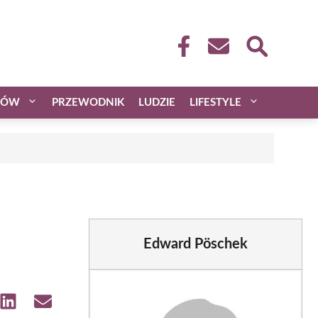
CÓW
PRZEWODNIK
LUDZIE
LIFESTYLE
Edward Pöschek
e
Share
Share
on
on