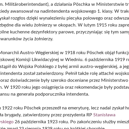
em. Militäroberintendant), a działania Pöschka w Ministerstwie t
kiedy awansował na nadintendenta wojskowego 1. klasy. W trakc
yskał rozgłos dzięki wynalezieniu piecyka polowego oraz odwszal
iezbędne dla wielu żołnierzy w okopach. W lutym 1915 roku zapr
ilne kuchenne dezynfektory parowe, przyczyniając się tym sa
 warunków życia żołnierzy.
onarchii Austro-Węgierskiej w 1918 roku Pöschek objął funkcj
jskowej Komisji Likwidacyjnej w Wiedniu. 6 października 1919 
tąpił do Wojska Polskiego z byłej armii austro-węgierskiej, a je
intendenta został zatwierdzony. Pełnił także rolę attaché wojsk
 oraz doświadczenie były szeroko doceniane przez Ministerstw
 W 1920 roku jego osiągnięcia oraz rekomendacje były podst
ansu na generała podporucznika intendenta.
 1922 roku Pöschek przeszedł na emeryturę, lecz nadal zyskał 
ała brygady, zatwierdzony przez prezydenta RP
Stanisława
skiego
26 października 1923 roku. Po zakończeniu służby miesz
ie zmarł 23 sierpnia 1929 roku po krótkiej chorobie.