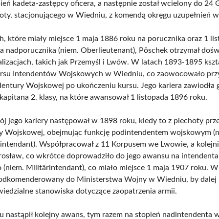
ień kadeta-zastępcy oficera, a następnie został wcielony do 24 
oty, stacjonującego w Wiedniu, z komendą okręgu uzupełnień w
, które miały miejsce 1 maja 1886 roku na porucznika oraz 1 li
a nadporucznika (niem. Oberlieutenant), Pöschek otrzymał doś
lizacjach, takich jak Przemyśl i Lwów. W latach 1893-1895 kształ
ursu Intendentów Wojskowych w Wiedniu, co zaowocowało prz
dentury Wojskowej po ukończeniu kursu. Jego kariera zawiodła 
kapitana 2. klasy, na które awansował 1 listopada 1896 roku.
ój jego kariery następował w 1898 roku, kiedy to z piechoty prz
ry Wojskowej, obejmując funkcję podintendentem wojskowym (n
rintendant). Współpracował z 11 Korpusem we Lwowie, a kolejni
arosław, co wkrótce doprowadziło do jego awansu na intendenta
(niem. Militärintendant), co miało miejsce 1 maja 1907 roku.
 odkomenderowany do Ministerstwa Wojny w Wiedniu, by dalej
iedzialne stanowiska dotyczące zaopatrzenia armii.
 nastąpił kolejny awans, tym razem na stopień nadintendenta