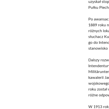
uzyskał stop
Pułku Piech
Po awansach
1889 roku n
różnych loka
słuchacz K
go do Inten
stanowisko 
Dalszy rozw
Intendentu
Militärunte
kawalerii J
wojskowego 
roku został
różne odpow
W 1913 roku