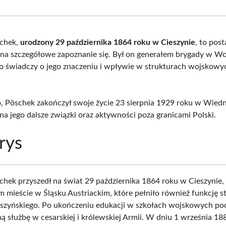
Facebook
X
Pinterest
What
(Twitter)
chek,
urodzony 29 października 1864 roku w Cieszynie
, to post
 na szczegółowe zapoznanie się. Był on generałem brygady w Wo
co świadczy o jego znaczeniu i wpływie w strukturach wojskow
, Pöschek zakończył swoje życie 23 sierpnia 1929 roku w Wiedn
a jego dalsze związki oraz aktywności poza granicami Polski.
rys
hek przyszedł na świat 29 października 1864 roku w Cieszynie,
m mieście w Śląsku Austriackim, które pełniło również funkcję st
eszyńskiego. Po ukończeniu edukacji w szkołach wojskowych pod
ną służbę w cesarskiej i królewskiej Armii. W dniu 1 września 18