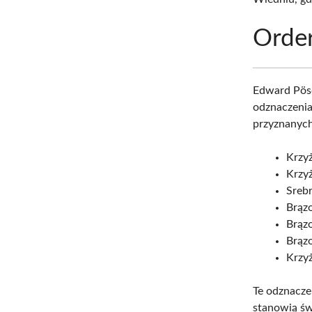
Order
Edward Pösc
odznaczenia
przyznanych
Krzyż
Krzyż
Sreb
Brąz
Brąz
Brąz
Krzy
Te odznacze
stanowią św