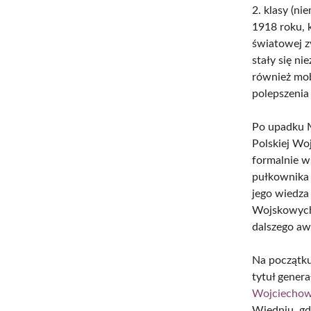
2. klasy (ni
1918 roku, 
światowej z
stały się n
również mob
polepszenia
Po upadku M
Polskiej Wo
formalnie ws
pułkownika 
jego wiedza
Wojskowych.
dalszego aw
Na początku
tytuł gener
Wojciechow
Wiedniu, gdz