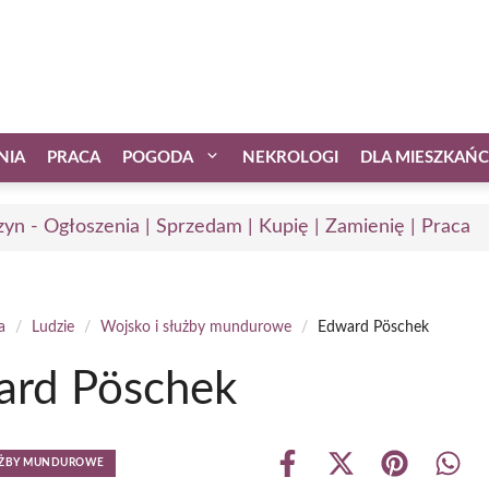
NIA
PRACA
POGODA
NEKROLOGI
DLA MIESZKAŃ
zyn - Ogłoszenia | Sprzedam | Kupię | Zamienię | Praca
a
/
Ludzie
/
Wojsko i służby mundurowe
/
Edward Pöschek
ard Pöschek
ŁUŻBY MUNDUROWE
Share
Share
Share
Shar
on
on
on
on