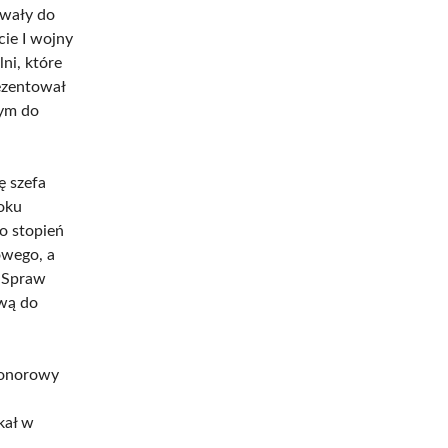
rwały do
ie I wojny
ni, które
ezentował
mym do
ę szefa
roku
go stopień
owego, a
o Spraw
awą do
honorowy
kał w