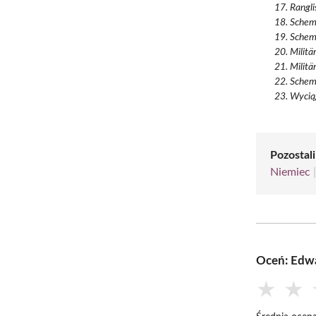
Rangli
Schem
Schem
Militä
Militä
Schem
Wycią
Pozostal
Niemiec
Oceń: Edw
★
★