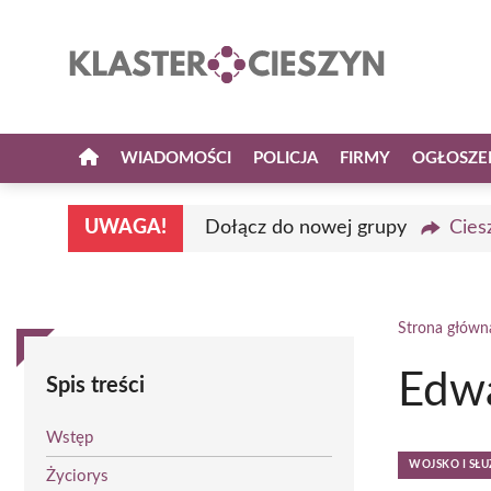
Przejdź
do
treści
WIADOMOŚCI
POLICJA
FIRMY
OGŁOSZE
UWAGA!
Dołącz do nowej grupy
Cies
Strona główn
Edw
Spis treści
Wstęp
WOJSKO I S
Życiorys