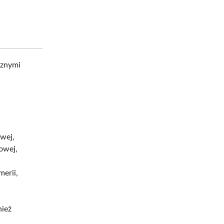
cznymi
wej,
owej,
erii,
nież