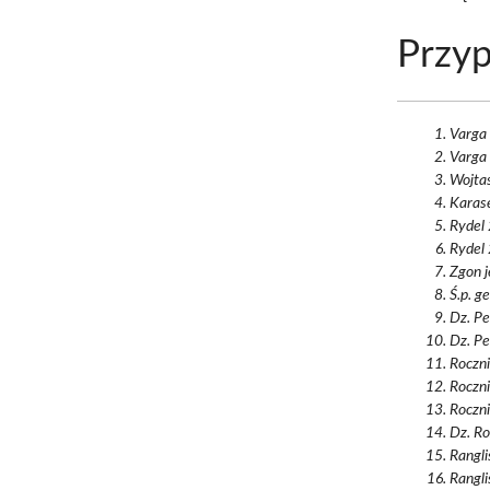
Przyp
Varga 
Varga 
Wojtas
Karas
Rydel
Rydel 
Zgon j
Ś.p. g
Dz. Pe
Dz. Pe
Roczni
Roczni
Roczni
Dz. Ro
Rangli
Rangli