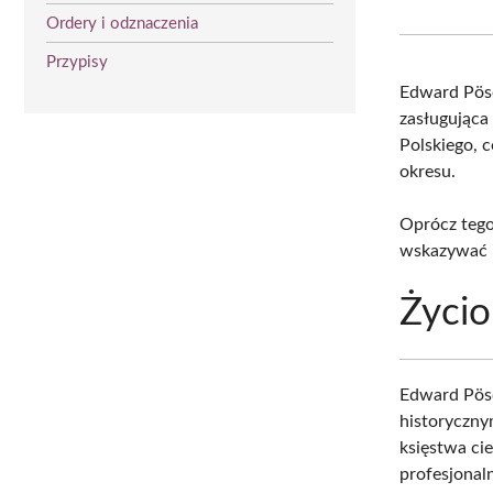
Ordery i odznaczenia
Przypisy
Edward Pös
zasługująca
Polskiego, 
okresu.
Oprócz tego
wskazywać n
Życio
Edward Pösc
historyczny
księstwa ci
profesjonal