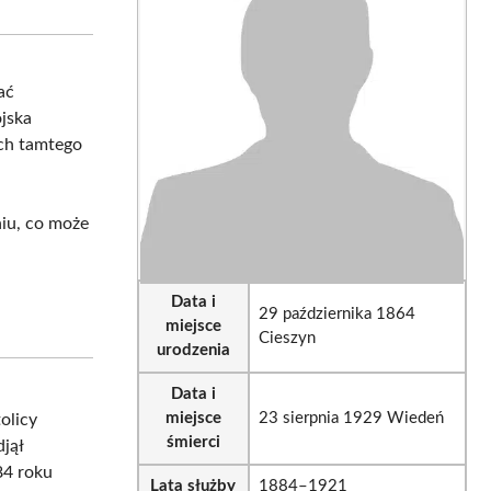
sApp
LinkedIn
Email
ać
jska
ych tamtego
iu, co może
Data i
29 października 1864
miejsce
Cieszyn
urodzenia
Data i
miejsce
23 sierpnia 1929 Wiedeń
olicy
śmierci
jął
84 roku
Lata służby
1884–1921