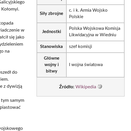
Galicyjskiego
 Kołomyi.
c. i k. Armia Wojsko
Siły zbrojne
Polskie
stopada
Polska Wojskowa Komisja
wiadczenie w
Jednostki
Likwidacyjna w Wiedniu
cił się jako
ydzieleniem
Stanowiska
szef komisji
go na
Główne
wojny i
I wojna światowa
bitwy
eszedł do
iem.
e z dywizją
Źródło:
Wikipedia
 W tym samym
 piastować
 wojskowego