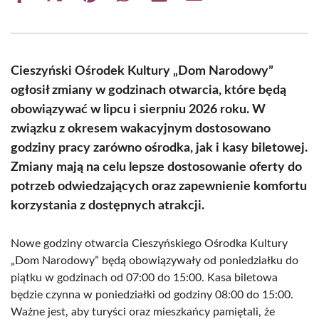
on
on
on
on
on
on
Facebook
X
Pinterest
WhatsApp
LinkedIn
Email
(Twitter)
Cieszyński Ośrodek Kultury „Dom Narodowy”
ogłosił zmiany w godzinach otwarcia, które będą
obowiązywać w lipcu i sierpniu 2026 roku. W
związku z okresem wakacyjnym dostosowano
godziny pracy zarówno ośrodka, jak i kasy biletowej.
Zmiany mają na celu lepsze dostosowanie oferty do
potrzeb odwiedzających oraz zapewnienie komfortu
korzystania z dostępnych atrakcji.
Nowe godziny otwarcia Cieszyńskiego Ośrodka Kultury
„Dom Narodowy” będą obowiązywały od poniedziałku do
piątku w godzinach od 07:00 do 15:00. Kasa biletowa
będzie czynna w poniedziałki od godziny 08:00 do 15:00.
Ważne jest, aby turyści oraz mieszkańcy pamiętali, że