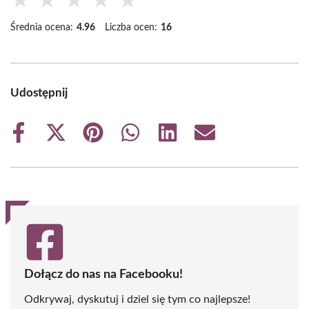
★
★
★
★
★
Średnia ocena:
4.96
Liczba ocen:
16
Udostępnij
Share
Share
Share
Share
Share
Share
on
on
on
on
on
on
Facebook
X
Pinterest
WhatsApp
LinkedIn
Email
(Twitter)
Dołącz do nas na Facebooku!
Odkrywaj, dyskutuj i dziel się tym co najlepsze!