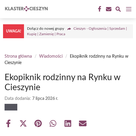
Przejdź
M
do
treści
Dołącz do nowej grupy
Cieszyn - Ogłoszenia | Sprzedam |
UWAGA!
Kupię | Zamienię | Praca
Strona główna
/
Wiadomości
/
Ekopiknik rodzinny na Rynku w
Cieszynie
Ekopiknik rodzinny na Rynku w
Cieszynie
Data dodania:
7 lipca 2026 r.
Share
Share
Share
Share
Share
Share
on
on
on
on
on
on
Facebook
X
Pinterest
WhatsApp
LinkedIn
Email