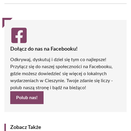
Facebook
X
Pinterest
WhatsApp
LinkedIn
Email
(Twitter)
Dołącz do nas na Facebooku!
Odkrywaj, dyskutuj i dziel się tym co najlepsze!
Przyłącz się do naszej społeczności na Facebooku,
gdzie możesz dowiedzieć się więcej o lokalnych
wydarzeniach w Cieszynie. Twoje zdanie się liczy -
polub naszą stronę i bądź na bieżąco!
Polub nas!
Zobacz Także