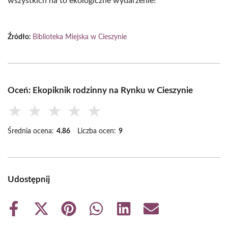
wszystkich na to ekologiczne wydarzenie!
Źródło:
Biblioteka Miejska w Cieszynie
Oceń: Ekopiknik rodzinny na Rynku w Cieszynie
★
★
★
★
★
Średnia ocena:
4.86
Liczba ocen:
9
Udostępnij
Share
Share
Share
Share
Share
Share
on
on
on
on
on
on