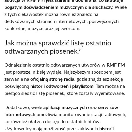
audycja w RMF FM jest starannie dobierana, co skutkuje
bogatym doświadczeniem muzycznym dla słuchaczy.
Wiele
z tych ciekawostek można również znaleźć na
dedykowanych stronach internetowych, poświęconych
konkretnej muzyce oraz jej twórcom.
Jak można sprawdzić listę ostatnio
odtwarzanych piosenek?
Odnalezienie ostatnio odtwarzanych utworów w
RMF FM
jest prostsze, niż się wydaje. Najszybszym sposobem jest
zerwanie na
oficjalną stronę radia
, gdzie znajdziesz sekcję
poświęconą
historii odtworzeń
i
playlistom
. Tam można na
bieżąco śledzić listę piosenek, które zostały wyemitowane.
Dodatkowo, wiele
aplikacji muzycznych
oraz
serwisów
internetowych
umożliwia monitorowanie stacji radiowych,
co również ułatwia dostęp do ostatnich hitów.
Użytkownicy mają możliwość przeszukiwania
historii