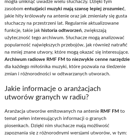
mogła umknąć uwadze wielu słuchaczy. Dzięki tym
zasobom
entuzjaści muzyki mają szansę lepiej zrozumieć
,
jakie hity królowały na antenie oraz jak zmieniały się gusta
słuchaczy na przestrzeni lat. Regularnie aktualizowane
funkcje, takie jak
historia odtworzeń
, zwiększają
użyteczność tego archiwum. Słuchacze mogą analizować
popularność największych przebojów, jak również natrafić
na mniej znane utwory, które mogą okazać się interesujące.
Archiwum radiowe RMF FM to niezwykle cenne narzędzie
dla każdego miłośnika muzyki, które pozwala na śledzenie
zmian i różnorodności w odtwarzanych utworach.
Jakie informacje o aranżacjach
utworów granych w radiu?
Aranżacja utworów emitowanych na antenie
RMF FM
to
temat pełen interesujących informacji o granych
piosenkach. Dzięki nim słuchacze mają możliwość
zapoznania się z różnorodnymi wersjami utworów, w tym: