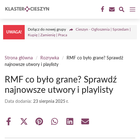
Przejdź
M
do
treści
Dołącz do nowej grupy
Cieszyn - Ogłoszenia | Sprzedam |
UWAGA!
Kupię | Zamienię | Praca
Strona główna
/
Rozrywka
/
RMF co było grane? Sprawdź
najnowsze utwory i playlisty
RMF co było grane? Sprawdź
najnowsze utwory i playlisty
Data dodania:
23 sierpnia 2025 r.
Share
Share
Share
Share
Share
Share
on
on
on
on
on
on
Facebook
X
Pinterest
WhatsApp
LinkedIn
Email
(Twitter)