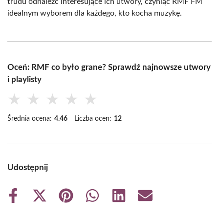
trudu odnaleźć interesujące ich utwory, czyniąc RMF FM
idealnym wyborem dla każdego, kto kocha muzykę.
Oceń: RMF co było grane? Sprawdź najnowsze utwory
i playlisty
★
★
★
★
★
Średnia ocena:
4.46
Liczba ocen:
12
Udostępnij
Share
Share
Share
Share
Share
Share
on
on
on
on
on
on
Facebook
X
Pinterest
WhatsApp
LinkedIn
Email