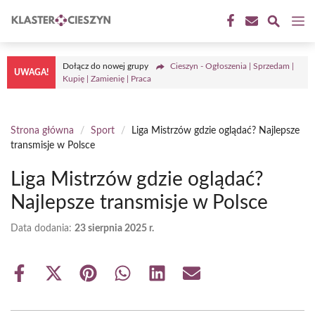
Przejdź
M
do
treści
Dołącz do nowej grupy
Cieszyn - Ogłoszenia | Sprzedam |
UWAGA!
Kupię | Zamienię | Praca
Strona główna
/
Sport
/
Liga Mistrzów gdzie oglądać? Najlepsze
transmisje w Polsce
Liga Mistrzów gdzie oglądać?
Najlepsze transmisje w Polsce
Data dodania:
23 sierpnia 2025 r.
Share
Share
Share
Share
Share
Share
on
on
on
on
on
on
Facebook
X
Pinterest
WhatsApp
LinkedIn
Email
(Twitter)