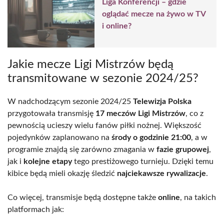
Liga Konferencji – gdzie
oglądać mecze na żywo w TV
i online?
Jakie mecze Ligi Mistrzów będą
transmitowane w sezonie 2024/25?
W nadchodzącym sezonie 2024/25
Telewizja Polska
przygotowała transmisję
17 meczów Ligi Mistrzów
, co z
pewnością ucieszy wielu fanów piłki nożnej. Większość
pojedynków zaplanowano na
środy o godzinie 21:00
, a w
programie znajdą się zarówno zmagania w
fazie grupowej
,
jak i
kolejne etapy
tego prestiżowego turnieju. Dzięki temu
kibice będą mieli okazję śledzić
najciekawsze rywalizacje
.
Co więcej, transmisje będą dostępne także
online
, na takich
platformach jak: