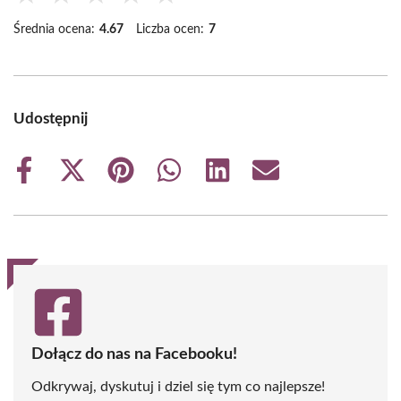
Średnia ocena:
4.67
Liczba ocen:
7
Udostępnij
Share
Share
Share
Share
Share
Share
on
on
on
on
on
on
Facebook
X
Pinterest
WhatsApp
LinkedIn
Email
(Twitter)
Dołącz do nas na Facebooku!
Odkrywaj, dyskutuj i dziel się tym co najlepsze!