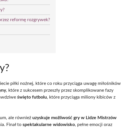
py?
 przez reformę rozgrywek?
py?
iecie piłki nożnej, które co roku przyciąga uwagę miłośników
yny
, które z sukcesem przeszły przez skomplikowane fazy
rawdziwe
święto futbolu
, które przyciąga miliony kibiców z
eum, ale również
uzyskuje możliwość gry w Lidze Mistrzów
a. Finał to
spektakularne widowisko
, pełne emocji oraz