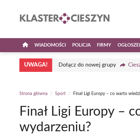
Przejdź
do
treści
WIADOMOŚCI
POLICJA
FIRMY
OGŁOSZE
UWAGA!
Dołącz do nowej grupy
Cies
Strona główna
/
Sport
/
Finał Ligi Europy – co warto wied
Finał Ligi Europy – 
wydarzeniu?