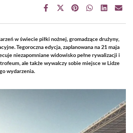
Share
Share
Share
Share
Share
Share
on
on
on
on
on
on
Facebook
X
Pinterest
WhatsApp
LinkedIn
Email
(Twitter)
darzeń w świecie piłki nożnej, gromadzące drużyny,
acyjne. Tegoroczna edycja, zaplanowana na 21 maja
ecuje niezapomniane widowisko pełne rywalizacji i
 trofeum, ale także wywalczy sobie miejsce w Lidze
go wydarzenia.