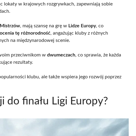
ąc lokaty w krajowych rozgrywkach, zapewniają sobie
dach.
i Mistrzów
, mają szansę na grę w
Lidze Europy
, co
ocenia tę różnorodność
, angażując kluby z różnych
nanych na międzynarodowej scenie.
 swoim przeciwnikom w
dwumeczach
, co sprawia, że każda
ujące rezultaty.
popularności klubu, ale także wspiera jego rozwój poprzez
ji do finału Ligi Europy?