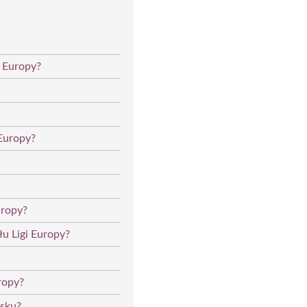
i Europy?
 Europy?
uropy?
łu Ligi Europy?
ropy?
ńsku?