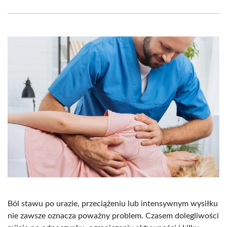
Facebook
X
Pinterest
WhatsApp
LinkedIn
Email
(Twitter)
Ból stawu po urazie, przeciążeniu lub intensywnym wysiłku
nie zawsze oznacza poważny problem. Czasem dolegliwości