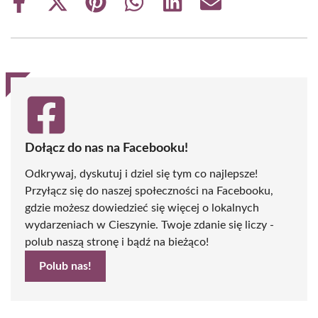
Share
Share
Share
Share
Share
Share
on
on
on
on
on
on
Facebook
X
Pinterest
WhatsApp
LinkedIn
Email
(Twitter)
Dołącz do nas na Facebooku!
Odkrywaj, dyskutuj i dziel się tym co najlepsze!
Przyłącz się do naszej społeczności na Facebooku,
gdzie możesz dowiedzieć się więcej o lokalnych
wydarzeniach w Cieszynie. Twoje zdanie się liczy -
polub naszą stronę i bądź na bieżąco!
Polub nas!