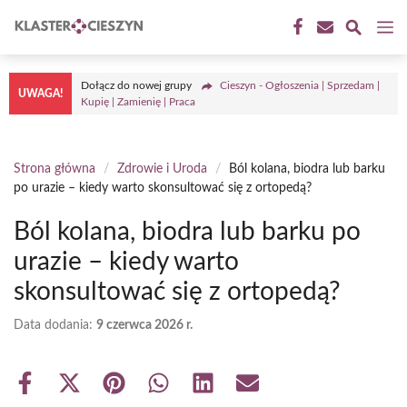
Przejdź
M
do
treści
Dołącz do nowej grupy
Cieszyn - Ogłoszenia | Sprzedam |
UWAGA!
Kupię | Zamienię | Praca
Strona główna
/
Zdrowie i Uroda
/
Ból kolana, biodra lub barku
po urazie – kiedy warto skonsultować się z ortopedą?
Ból kolana, biodra lub barku po
urazie – kiedy warto
skonsultować się z ortopedą?
Data dodania:
9 czerwca 2026 r.
Share
Share
Share
Share
Share
Share
on
on
on
on
on
on