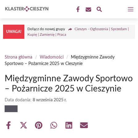
Przejdź
M
do
treści
Dołącz do nowej grupy
Cieszyn - Ogłoszenia | Sprzedam |
UWAGA!
Kupię | Zamienię | Praca
Strona główna
/
Wiadomości
/
Międzygminne Zawody
Sportowo – Pożarnicze 2025 w Cieszynie
Międzygminne Zawody Sportowo
– Pożarnicze 2025 w Cieszynie
Data dodania:
8 września 2025 r.
Share
Share
Share
Share
Share
Share
on
on
on
on
on
on
Facebook
X
Pinterest
WhatsApp
LinkedIn
Email