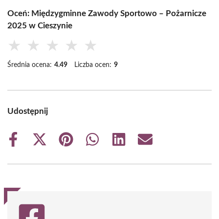
Oceń: Międzygminne Zawody Sportowo – Pożarnicze
2025 w Cieszynie
★
★
★
★
★
Średnia ocena:
4.49
Liczba ocen:
9
Udostępnij
Share
Share
Share
Share
Share
Share
on
on
on
on
on
on
Facebook
X
Pinterest
WhatsApp
LinkedIn
Email
(Twitter)