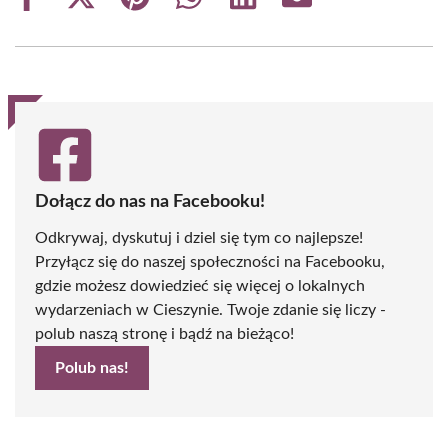
Share
Share
Share
Share
Share
Share
on
on
on
on
on
on
Facebook
X
Pinterest
WhatsApp
LinkedIn
Email
(Twitter)
Dołącz do nas na Facebooku!
Odkrywaj, dyskutuj i dziel się tym co najlepsze!
Przyłącz się do naszej społeczności na Facebooku,
gdzie możesz dowiedzieć się więcej o lokalnych
wydarzeniach w Cieszynie. Twoje zdanie się liczy -
polub naszą stronę i bądź na bieżąco!
Polub nas!