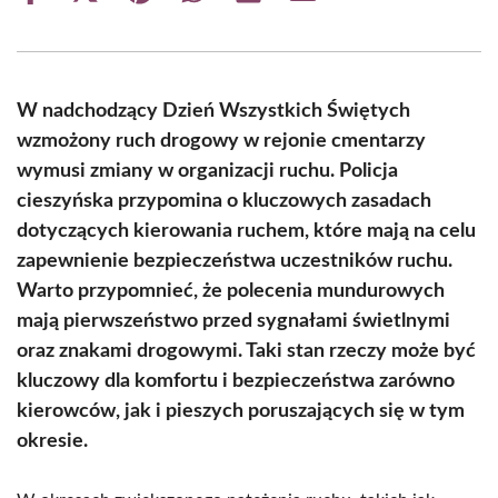
on
on
on
on
on
on
Facebook
X
Pinterest
WhatsApp
LinkedIn
Email
(Twitter)
W nadchodzący Dzień Wszystkich Świętych
wzmożony ruch drogowy w rejonie cmentarzy
wymusi zmiany w organizacji ruchu. Policja
cieszyńska przypomina o kluczowych zasadach
dotyczących kierowania ruchem, które mają na celu
zapewnienie bezpieczeństwa uczestników ruchu.
Warto przypomnieć, że polecenia mundurowych
mają pierwszeństwo przed sygnałami świetlnymi
oraz znakami drogowymi. Taki stan rzeczy może być
kluczowy dla komfortu i bezpieczeństwa zarówno
kierowców, jak i pieszych poruszających się w tym
okresie.