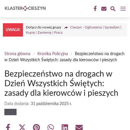
Przejdź
M
do
treści
Dołącz do nowej grupy
Cieszyn - Ogłoszenia | Sprzedam |
UWAGA!
Kupię | Zamienię | Praca
Strona główna
/
Kronika Policyjna
/
Bezpieczeństwo na drogach
w Dzień Wszystkich Świętych: zasady dla kierowców i pieszych
Bezpieczeństwo na drogach w
Dzień Wszystkich Świętych:
zasady dla kierowców i pieszych
Data dodania:
31 października 2025 r.
Share
Share
Share
Share
Share
Share