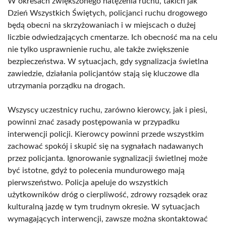
W okresach zwiększonego natężenia ruchu, takich jak
Dzień Wszystkich Świętych, policjanci ruchu drogowego
będą obecni na skrzyżowaniach i w miejscach o dużej
liczbie odwiedzających cmentarze. Ich obecność ma na celu
nie tylko usprawnienie ruchu, ale także zwiększenie
bezpieczeństwa. W sytuacjach, gdy sygnalizacja świetlna
zawiedzie, działania policjantów stają się kluczowe dla
utrzymania porządku na drogach.
Wszyscy uczestnicy ruchu, zarówno kierowcy, jak i piesi,
powinni znać zasady postępowania w przypadku
interwencji policji. Kierowcy powinni przede wszystkim
zachować spokój i skupić się na sygnałach nadawanych
przez policjanta. Ignorowanie sygnalizacji świetlnej może
być istotne, gdyż to polecenia mundurowego mają
pierwszeństwo. Policja apeluje do wszystkich
użytkowników dróg o cierpliwość, zdrowy rozsądek oraz
kulturalną jazdę w tym trudnym okresie. W sytuacjach
wymagających interwencji, zawsze można skontaktować