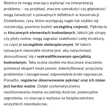
Różnice te mogą znacząco wpłynąć na interpretację
problemu – na przykład, znaczne szerokości czy głębokości
mogą świadczyć o poważnych defektach w konstrukcji.
Dodatkowo, rysy, które występują nagle lub szybko się
rozszerzają, powinny budzić
szczególną czujność
. Pęknięcia
w
kluczowych elementach budowlanych
, takich jak stropy
czy płyty nośne, mogą zagrażać stabilności całej struktury,
co czyni je
szczególnie niebezpiecznymi
. W takich
sytuacjach niezwykle istotne jest, aby natychmiast
skonsultować się z
wykwalifikowanym specjalistą
budowlanym
. Taka ocena zwykle ma kluczowe znaczenie,
ponieważ ekspert może pomóc zidentyfikować przyczyny
problemów i zasugerować odpowiednie kroki naprawcze.
Ponadto,
regularne obserwowanie pęknięć oraz ich zmian
jest bardzo ważne
. Dzięki systematycznemu
monitorowaniu można wcześniej dostrzec potencjalne
zagrożenia, co znacząco wpływa na bezpieczeństwo
wszystkich mieszkańców.