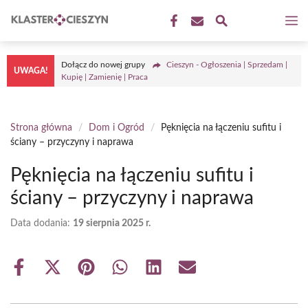
Przejdź
M
do
treści
Dołącz do nowej grupy
Cieszyn - Ogłoszenia | Sprzedam |
UWAGA!
Kupię | Zamienię | Praca
Strona główna
/
Dom i Ogród
/
Pęknięcia na łączeniu sufitu i
ściany – przyczyny i naprawa
Pęknięcia na łączeniu sufitu i
ściany – przyczyny i naprawa
Data dodania:
19 sierpnia 2025 r.
Share
Share
Share
Share
Share
Share
on
on
on
on
on
on
Facebook
X
Pinterest
WhatsApp
LinkedIn
Email
(Twitter)