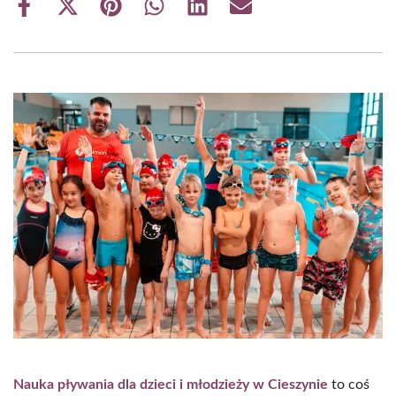
Share
Share
Share
Share
Share
Share
on
on
on
on
on
on
Facebook
X
Pinterest
WhatsApp
LinkedIn
Email
(Twitter)
Nauka pływania dla dzieci i młodzieży w Cieszynie
to coś