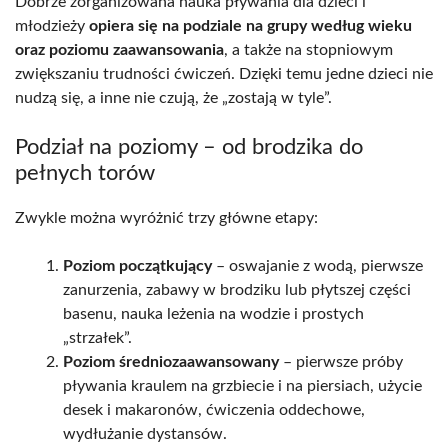
Dobrze zorganizowana nauka pływania dla dzieci i
młodzieży
opiera się na podziale na grupy według wieku
oraz poziomu zaawansowania
, a także na stopniowym
zwiększaniu trudności ćwiczeń. Dzięki temu jedne dzieci nie
nudzą się, a inne nie czują, że „zostają w tyle”.
Podział na poziomy – od brodzika do
pełnych torów
Zwykle można wyróżnić trzy główne etapy:
Poziom początkujący
– oswajanie z wodą, pierwsze
zanurzenia, zabawy w brodziku lub płytszej części
basenu, nauka leżenia na wodzie i prostych
„strzałek”.
Poziom średniozaawansowany
– pierwsze próby
pływania kraulem na grzbiecie i na piersiach, użycie
desek i makaronów, ćwiczenia oddechowe,
wydłużanie dystansów.