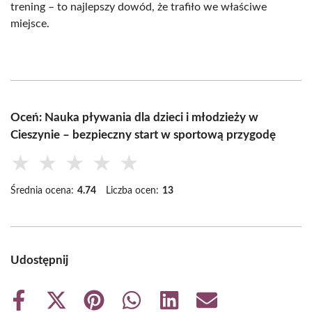
trening – to najlepszy dowód, że trafiło we właściwe
miejsce.
Oceń: Nauka pływania dla dzieci i młodzieży w
Cieszynie – bezpieczny start w sportową przygodę
★
★
★
★
★
Średnia ocena:
4.74
Liczba ocen:
13
Udostępnij
Share
Share
Share
Share
Share
Share