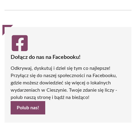
on
on
on
on
on
on
Facebook
X
Pinterest
WhatsApp
LinkedIn
Email
(Twitter)
Dołącz do nas na Facebooku!
Odkrywaj, dyskutuj i dziel się tym co najlepsze!
Przyłącz się do naszej społeczności na Facebooku,
gdzie możesz dowiedzieć się więcej o lokalnych
wydarzeniach w Cieszynie. Twoje zdanie się liczy -
polub naszą stronę i bądź na bieżąco!
Polub nas!