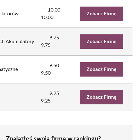
10.00
ulatorów
Zobacz Firmę
10.00
9.75
ych Akumulatory
Zobacz Firmę
9.75
9.50
matyczne
Zobacz Firmę
9.50
9.25
Zobacz Firmę
9.25
Znalazłeś swoją firmę w rankingu?