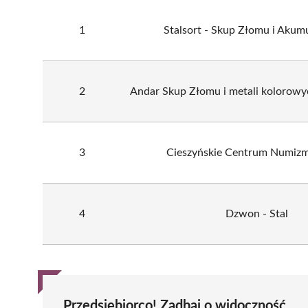
1
Stalsort - Skup Złomu i Akum
2
Andar Skup Złomu i metali kolorow
3
Cieszyńskie Centrum Numiz
4
Dzwon - Stal
Przedsiębiorco! Zadbaj o widoczność