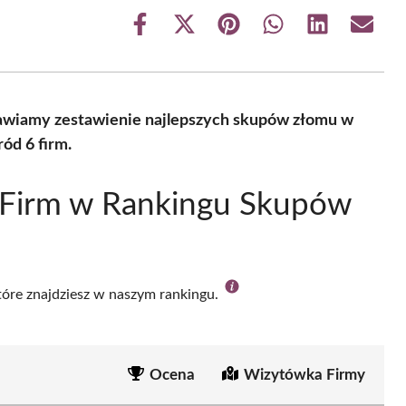
Share
Share
Share
Share
Share
Share
on
on
on
on
on
on
Facebook
X
Pinterest
WhatsApp
LinkedIn
Email
(Twitter)
tawiamy zestawienie najlepszych skupów złomu w
ód 6 firm.
 Firm w Rankingu Skupów
które znajdziesz w naszym rankingu.
Ocena
Wizytówka Firmy