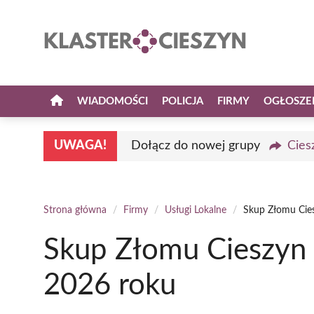
Przejdź
do
treści
WIADOMOŚCI
POLICJA
FIRMY
OGŁOSZE
UWAGA!
Dołącz do nowej grupy
Cies
Strona główna
/
Firmy
/
Usługi Lokalne
/
Skup Złomu Cies
Skup Złomu Cieszyn 
2026 roku