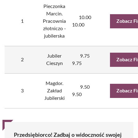
Pieczonka
Marcin.
10.00
1
Pracownia
Zobacz F
10.00
złotniczo -
jubilerska
Jubiler
9.75
2
Zobacz F
Cieszyn
9.75
Magdor.
9.50
3
Zakład
Zobacz F
9.50
Jubilerski
Przedsiębiorco! Zadbaj o widoczność swojej