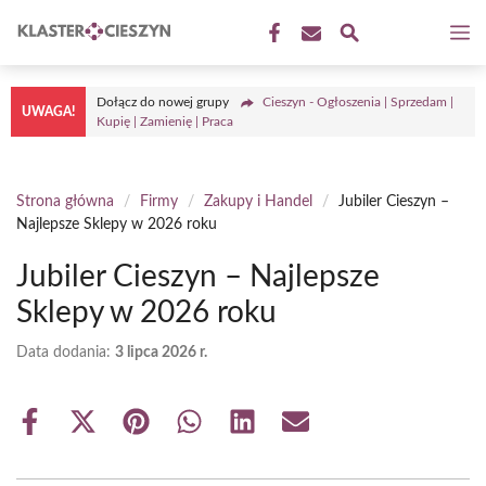
Przejdź
M
do
treści
Dołącz do nowej grupy
Cieszyn - Ogłoszenia | Sprzedam |
UWAGA!
Kupię | Zamienię | Praca
Strona główna
/
Firmy
/
Zakupy i Handel
/
Jubiler Cieszyn –
Najlepsze Sklepy w 2026 roku
Jubiler Cieszyn – Najlepsze
Sklepy w 2026 roku
Data dodania:
3 lipca 2026 r.
Share
Share
Share
Share
Share
Share
on
on
on
on
on
on
Facebook
X
Pinterest
WhatsApp
LinkedIn
Email
(Twitter)