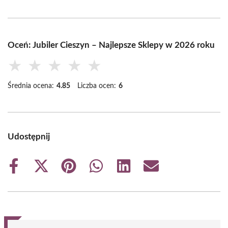
Oceń: Jubiler Cieszyn – Najlepsze Sklepy w 2026 roku
★
★
★
★
★
Średnia ocena:
4.85
Liczba ocen:
6
Udostępnij
Share
Share
Share
Share
Share
Share
on
on
on
on
on
on
Facebook
X
Pinterest
WhatsApp
LinkedIn
Email
(Twitter)